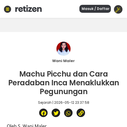
Masuk / Daftar
Beranda
Olahraga
Gaya
hidup
Politik
Agama
Wani Maler
Bisnis
Machu Picchu dan Cara
Sejarah
Peradaban Inca Menaklukkan
Pegunungan
Teknologi
Sejarah | 2026-05-12 23:37:58
Curhat
Sastra
Kuliner
Wisata
Oleh S. Wani Maler