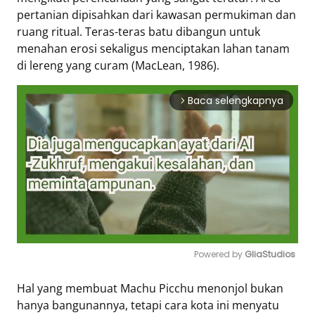
pertanian dipisahkan dari kawasan permukiman dan
ruang ritual. Teras-teras batu dibangun untuk
menahan erosi sekaligus menciptakan lahan tanam
di lereng yang curam (MacLean, 1986).
Baca selengkapnya
arrow_forward_ios
Powered by 
GliaStudios
Mute
Hal yang membuat Machu Picchu menonjol bukan
hanya bangunannya, tetapi cara kota ini menyatu