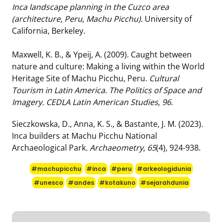
Inca landscape planning in the Cuzco area
(architecture, Peru, Machu Picchu)
. University of
California, Berkeley.
Maxwell, K. B., & Ypeij, A. (2009). Caught between
nature and culture: Making a living within the World
Heritage Site of Machu Picchu, Peru.
Cultural
Tourism in Latin America. The Politics of Space and
Imagery. CEDLA Latin American Studies
,
96
.
Sieczkowska, D., Anna, K. S., & Bastante, J. M. (2023).
Inca builders at Machu Picchu National
Archaeological Park.
Archaeometry
,
65
(4), 924-938.
#machupicchu
#inca
#peru
#arkeologidunia
#unesco
#andes
#kotakuno
#sejarahdunia