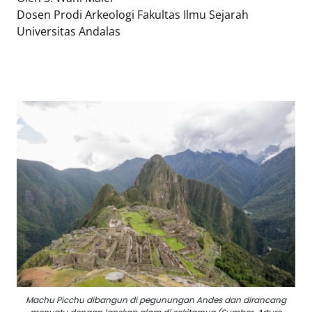
Eduaksi
Dosen Prodi Arkeologi Fakultas Ilmu Sejarah
Info
Universitas Andalas
Terkini
Network
Republika
Republika
ID
ihram.republika.co.id
rejabar.republika.co.id
repjogja.republika.co.id
Republika
IQRA
Machu Picchu dibangun di pegunungan Andes dan dirancang