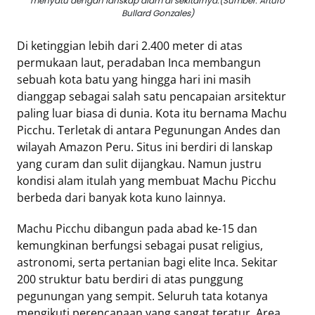
menyatu dengan lanskap alam di sekitarnya.(Sumber. Arturo
Bullard Gonzales)
Tentang
Di ketinggian lebih dari 2.400 meter di atas
Retizen
permukaan laut, peradaban Inca membangun
Do's
sebuah kota batu yang hingga hari ini masih
and
dianggap sebagai salah satu pencapaian arsitektur
Dont's
paling luar biasa di dunia. Kota itu bernama Machu
Rules
Picchu. Terletak di antara Pegunungan Andes dan
Cara
wilayah Amazon Peru. Situs ini berdiri di lanskap
Menjadi
yang curam dan sulit dijangkau. Namun justru
Retizen
kondisi alam itulah yang membuat Machu Picchu
berbeda dari banyak kota kuno lainnya.
Machu Picchu dibangun pada abad ke-15 dan
kemungkinan berfungsi sebagai pusat religius,
astronomi, serta pertanian bagi elite Inca. Sekitar
200 struktur batu berdiri di atas punggung
pegunungan yang sempit. Seluruh tata kotanya
mengikuti perencanaan yang sangat teratur. Area