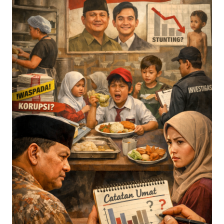
Eduaksi
Info
Terkini
Network
Republika
Republika
ID
ihram.republika.co.id
rejabar.republika.co.id
repjogja.republika.co.id
Republika
IQRA