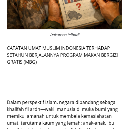
Tentang
Retizen
Do's
and
Dokumen Pribadi
Dont's
CATATAN UMAT MUSLIM INDONESIA TERHADAP
Rules
SETAHUN BERJALANNYA PROGRAM MAKAN BERGIZI
Cara
GRATIS (MBG)
Menjadi
Retizen
Dalam perspektif Islam, negara dipandang sebagai
khalifah fil ardh—wakil manusia di muka bumi yang
memikul amanah untuk membela kemaslahatan
umat, terutama kaum yang lemah: anak-anak, ibu