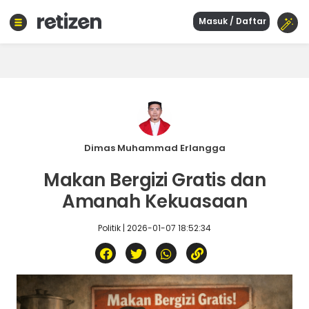
Masuk / Daftar
Beranda
Olahraga
Gaya
hidup
Politik
Agama
Dimas Muhammad Erlangga
Bisnis
Makan Bergizi Gratis dan
Sejarah
Amanah Kekuasaan
Politik | 2026-01-07 18:52:34
Teknologi
Curhat
Sastra
Kuliner
Wisata