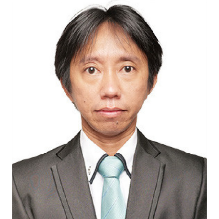
Eduaksi
Info
Terkini
Network
Republika
Republika
ID
ihram.republika.co.id
rejabar.republika.co.id
repjogja.republika.co.id
Republika
IQRA