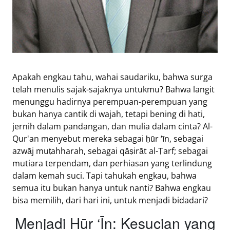
Tentang
Retizen
Do's
and
Dont's
Apakah engkau tahu, wahai saudariku, bahwa surga
Rules
telah menulis sajak-sajaknya untukmu? Bahwa langit
Cara
menunggu hadirnya perempuan-perempuan yang
Menjadi
bukan hanya cantik di wajah, tetapi bening di hati,
jernih dalam pandangan, dan mulia dalam cinta? Al-
Retizen
Qur'an menyebut mereka sebagai ḥūr ‘īn, sebagai
azwāj muṭahharah, sebagai qāṣirāt al-Ṭarf; sebagai
mutiara terpendam, dan perhiasan yang terlindung
dalam kemah suci. Tapi tahukah engkau, bahwa
semua itu bukan hanya untuk nanti? Bahwa engkau
bisa memilih, dari hari ini, untuk menjadi bidadari?
Menjadi Hūr ‘Īn: Kesucian yang