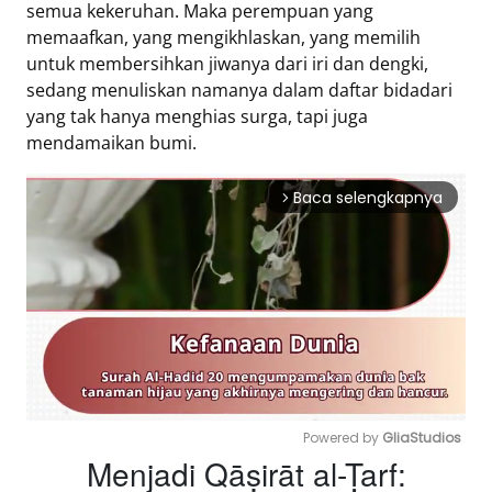
semua kekeruhan. Maka perempuan yang
memaafkan, yang mengikhlaskan, yang memilih
untuk membersihkan jiwanya dari iri dan dengki,
sedang menuliskan namanya dalam daftar bidadari
yang tak hanya menghias surga, tapi juga
mendamaikan bumi.
Baca selengkapnya
arrow_forward_ios
Powered by 
GliaStudios
Menjadi Qāṣirāt al-Ṭarf:
Mute