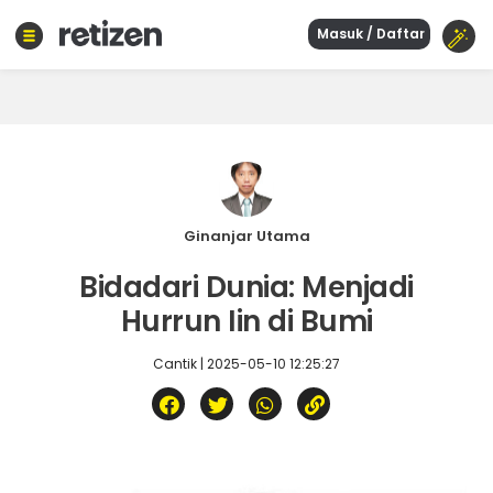
Masuk / Daftar
Beranda
Olahraga
Gaya
hidup
Politik
Agama
Ginanjar Utama
Bisnis
Bidadari Dunia: Menjadi
Sejarah
Hurrun Iin di Bumi
Cantik | 2025-05-10 12:25:27
Teknologi
Curhat
Sastra
Kuliner
Wisata