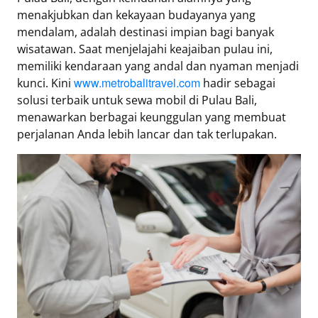
Eduaksi
menakjubkan dan kekayaan budayanya yang
Info
mendalam, adalah destinasi impian bagi banyak
Terkini
wisatawan. Saat menjelajahi keajaiban pulau ini,
memiliki kendaraan yang andal dan nyaman menjadi
www.metrobalitravel.com
kunci. Kini
hadir sebagai
solusi terbaik untuk sewa mobil di Pulau Bali,
Network
menawarkan berbagai keunggulan yang membuat
perjalanan Anda lebih lancar dan tak terlupakan.
Republika
Republika
ID
ihram.republika.co.id
rejabar.republika.co.id
repjogja.republika.co.id
Republika
IQRA