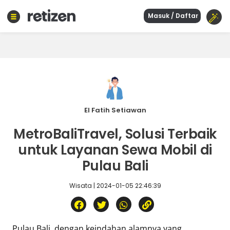
Masuk / Daftar
Beranda
Olahraga
Gaya
hidup
Politik
Agama
El Fatih Setiawan
Bisnis
MetroBaliTravel, Solusi Terbaik
Sejarah
untuk Layanan Sewa Mobil di
Pulau Bali
Teknologi
Wisata | 2024-01-05 22:46:39
Curhat
Sastra
Kuliner
Wisata
Pulau Bali, dengan keindahan alamnya yang