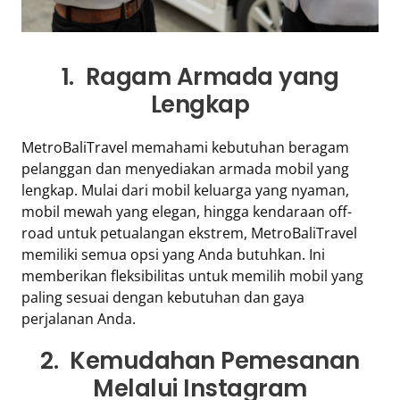
Tentang
Retizen
1. Ragam Armada yang
Do's
Lengkap
and
Dont's
MetroBaliTravel memahami kebutuhan beragam
Rules
pelanggan dan menyediakan armada mobil yang
Cara
lengkap. Mulai dari mobil keluarga yang nyaman,
Menjadi
mobil mewah yang elegan, hingga kendaraan off-
Retizen
road untuk petualangan ekstrem, MetroBaliTravel
memiliki semua opsi yang Anda butuhkan. Ini
memberikan fleksibilitas untuk memilih mobil yang
paling sesuai dengan kebutuhan dan gaya
perjalanan Anda.
2. Kemudahan Pemesanan
Melalui Instagram