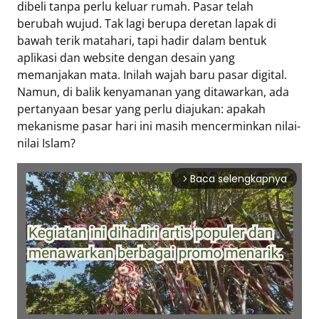
dibeli tanpa perlu keluar rumah. Pasar telah
berubah wujud. Tak lagi berupa deretan lapak di
Tentang
bawah terik matahari, tapi hadir dalam bentuk
Retizen
aplikasi dan website dengan desain yang
Do's
memanjakan mata. Inilah wajah baru pasar digital.
and
Namun, di balik kenyamanan yang ditawarkan, ada
Dont's
pertanyaan besar yang perlu diajukan: apakah
Rules
mekanisme pasar hari ini masih mencerminkan nilai-
Cara
nilai Islam?
Menjadi
Retizen
Baca selengkapnya
arrow_forward_ios