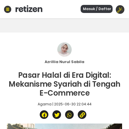
Masuk / Daftar
Beranda
Olahraga
Gaya
hidup
Politik
Agama
Azrillia Nurul Sabila
Bisnis
Pasar Halal di Era Digital:
Sejarah
Mekanisme Syariah di Tengah
E-Commerce
Teknologi
Agama | 2025-06-30 22:04:44
Curhat
Sastra
Kuliner
Wisata