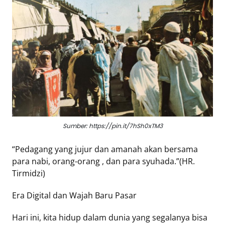
Eduaksi
Info
Terkini
Network
Republika
Republika
Sumber: https://pin.it/7hSh0xTM3
ID
ihram.republika.co.id
“Pedagang yang jujur dan amanah akan bersama
rejabar.republika.co.id
para nabi, orang-orang , dan para syuhada.”(HR.
repjogja.republika.co.id
Tirmidzi)
Republika
IQRA
Era Digital dan Wajah Baru Pasar
Hari ini, kita hidup dalam dunia yang segalanya bisa