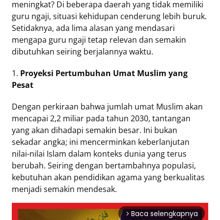
meningkat? Di beberapa daerah yang tidak memiliki
guru ngaji, situasi kehidupan cenderung lebih buruk.
Tentang
Setidaknya, ada lima alasan yang mendasari
Retizen
mengapa guru ngaji tetap relevan dan semakin
Do's
dibutuhkan seiring berjalannya waktu.
and
Dont's
1.
Proyeksi Pertumbuhan Umat Muslim yang
Rules
Pesat
Cara
Dengan perkiraan bahwa jumlah umat Muslim akan
Menjadi
mencapai 2,2 miliar pada tahun 2030, tantangan
Retizen
yang akan dihadapi semakin besar. Ini bukan
sekadar angka; ini mencerminkan keberlanjutan
nilai-nilai Islam dalam konteks dunia yang terus
berubah. Seiring dengan bertambahnya populasi,
kebutuhan akan pendidikan agama yang berkualitas
menjadi semakin mendesak.
Baca selengkapnya
arrow_forward_ios