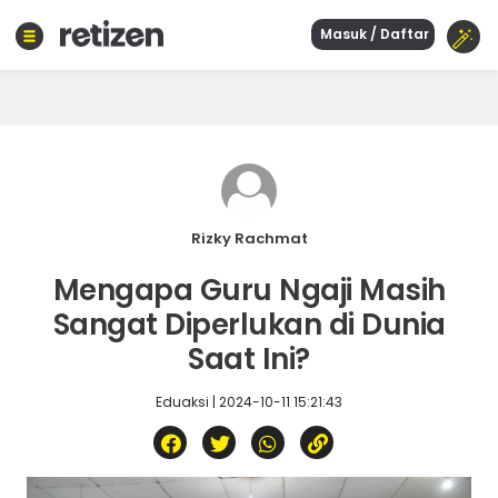
Masuk / Daftar
Beranda
Olahraga
Gaya
hidup
Politik
Agama
Rizky Rachmat
Bisnis
Mengapa Guru Ngaji Masih
Sejarah
Sangat Diperlukan di Dunia
Saat Ini?
Teknologi
Eduaksi | 2024-10-11 15:21:43
Curhat
Sastra
Kuliner
Wisata