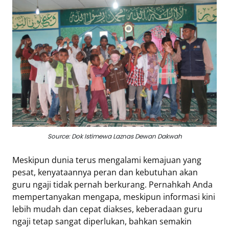
Eduaksi
Info
Terkini
Network
Republika
Republika
ID
Source: Dok Istimewa Laznas Dewan Dakwah
ihram.republika.co.id
rejabar.republika.co.id
Meskipun dunia terus mengalami kemajuan yang
repjogja.republika.co.id
pesat, kenyataannya peran dan kebutuhan akan
Republika
guru ngaji tidak pernah berkurang. Pernahkah Anda
IQRA
mempertanyakan mengapa, meskipun informasi kini
lebih mudah dan cepat diakses, keberadaan guru
ngaji tetap sangat diperlukan, bahkan semakin