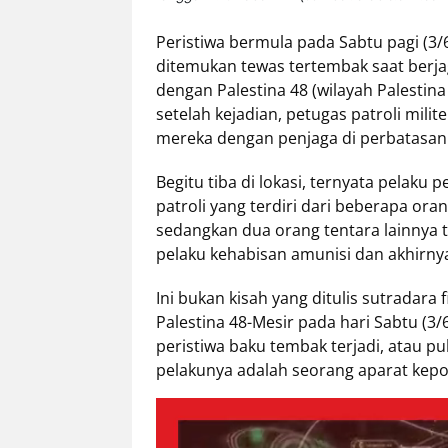
Peristiwa bermula pada Sabtu pagi (3/6
Tentang
ditemukan tewas tertembak saat berja
Retizen
dengan Palestina 48 (wilayah Palestina
Do's
setelah kejadian, petugas patroli milit
and
mereka dengan penjaga di perbatasan 
Dont's
Rules
Begitu tiba di lokasi, ternyata pela
Cara
patroli yang terdiri dari beberapa ora
Menjadi
sedangkan dua orang tentara lainnya t
Retizen
pelaku kehabisan amunisi dan akhirny
Ini bukan kisah yang ditulis sutradara 
Palestina 48-Mesir pada hari Sabtu (3
peristiwa baku tembak terjadi, atau 
pelakunya adalah seorang aparat kepol