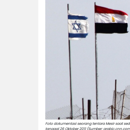
Eduaksi
Info
Terkini
Network
Republika
Republika
ID
ihram.republika.co.id
rejabar.republika.co.id
repjogja.republika.co.id
Republika
IQRA
Foto dokumentasi seorang tentara Mesir saat se
tanggal 26 Oktober 2011 (Sumber: arabic.cnn.co