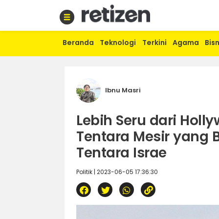
Beranda
Teknologi
Terkini
Agama
Bisn
Beranda
Olahraga
Gaya
hidup
Ibnu Masri
Politik
Agama
Lebih Seru dari Holl
Bisnis
Sejarah
Tentara Mesir yang 
Tentara Israe
Teknologi
Politik | 2023-06-05 17:36:30
Curhat
Sastra
Kuliner
Wisata