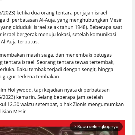
/2023) ketika dua orang tentara penjajah israel
ga di perbatasan Al-Auja, yang menghubungkan Mesir
 yang diduduki israel sejak tahun 1948). Beberapa saat
er israel bergerak menuju lokasi, setelah komunikasi
Al-Auja terputus.
ku penembakan masih siaga, dan menembaki petugas
ng tentara israel. Seorang tentara tewas tertembak,
erluka. Baku tembak terjadi dengan sengit, hingga
a gugur terkena tembakan.
film Hollywood, tapi kejadian nyata di perbatasan
/6/2023) kemarin. Selang beberapa jam setelah
pukul 12.30 waktu setempat, pihak Zionis mengumumkan
isian Mesir.
Baca selengkapnya
arrow_forward_ios