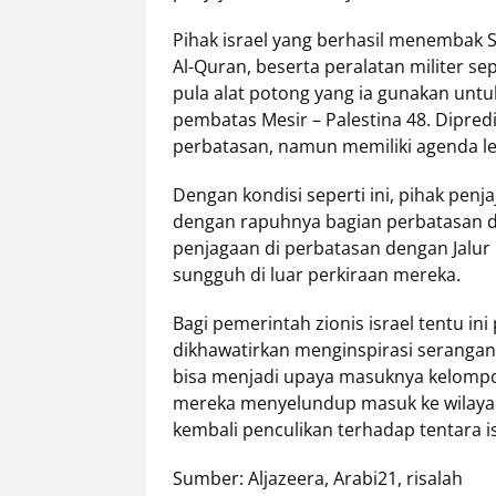
Pihak israel yang berhasil menembak
Al-Quran, beserta peralatan militer s
pula alat potong yang ia gunakan unt
pembatas Mesir – Palestina 48. Dipredi
perbatasan, namun memiliki agenda leb
Dengan kondisi seperti ini, pihak penjaj
dengan rapuhnya bagian perbatasan 
penjagaan di perbatasan dengan Jalur 
sungguh di luar perkiraan mereka.
Bagi pemerintah zionis israel tentu i
dikhawatirkan menginspirasi serangan s
bisa menjadi upaya masuknya kelompok b
mereka menyelundup masuk ke wilayah
kembali penculikan terhadap tentara i
Sumber: Aljazeera, Arabi21, risalah