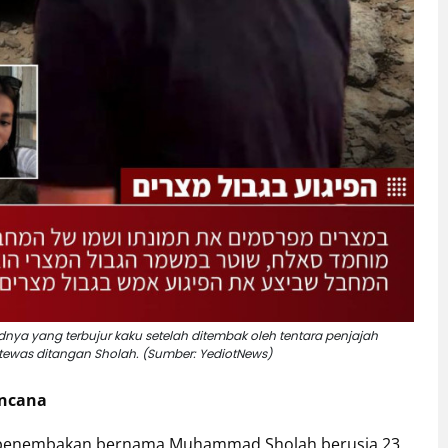
a yang terbujur kaku setelah ditembak oleh tentara penjajah
ang tewas ditangan Sholah. (Sumber: YediotNews)
encana
aku penembakan bernama Muhammad Sholah berusia 23