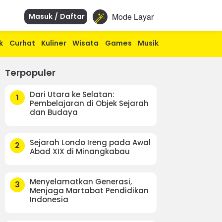
Mode Layar
Masuk / Daftar
k
Curhat
Kuliner
Wisata
Games
Musik
Terpopuler
Dari Utara ke Selatan:
1
Pembelajaran di Objek Sejarah
dan Budaya
Sejarah Londo Ireng pada Awal
2
Abad XIX di Minangkabau
Menyelamatkan Generasi,
3
Menjaga Martabat Pendidikan
Indonesia