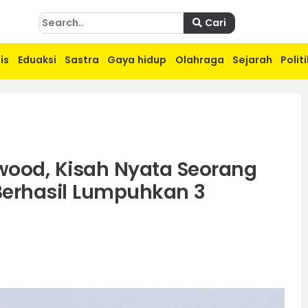
Cari
is
Eduaksi
Sastra
Gaya hidup
Olahraga
Sejarah
Politi
ywood, Kisah Nyata Seorang
Berhasil Lumpuhkan 3