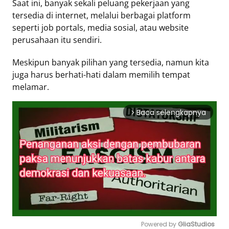
Saat ini, banyak sekali peluang pekerjaan yang
tersedia di internet, melalui berbagai platform
Tentang
seperti job portals, media sosial, atau website
Retizen
perusahaan itu sendiri.
Do's
and
Meskipun banyak pilihan yang tersedia, namun kita
juga harus berhati-hati dalam memilih tempat
Dont's
melamar.
Rules
Cara
Menjadi
Baca selengkapnya
arrow_forward_ios
Retizen
Powered by 
GliaStudios