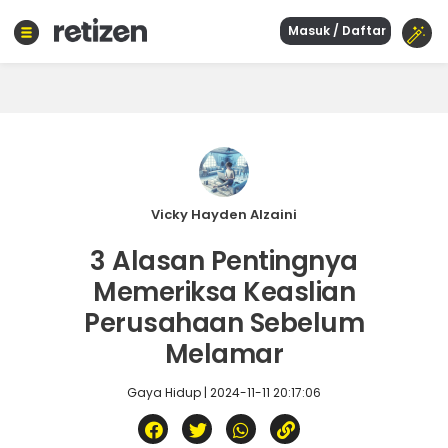
Masuk / Daftar
Beranda
Olahraga
Gaya
hidup
Politik
Agama
Vicky Hayden Alzaini
Bisnis
3 Alasan Pentingnya
Sejarah
Memeriksa Keaslian
Perusahaan Sebelum
Teknologi
Melamar
Curhat
Sastra
Gaya Hidup | 2024-11-11 20:17:06
Kuliner
Wisata