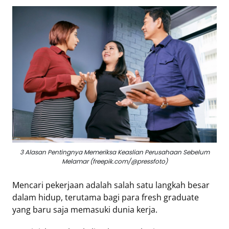
Eduaksi
Info
Terkini
Network
Republika
Republika
ID
ihram.republika.co.id
3 Alasan Pentingnya Memeriksa Keaslian Perusahaan Sebelum
rejabar.republika.co.id
Melamar (freepik.com/@pressfoto)
repjogja.republika.co.id
Republika
Mencari pekerjaan adalah salah satu langkah besar
IQRA
dalam hidup, terutama bagi para fresh graduate
yang baru saja memasuki dunia kerja.