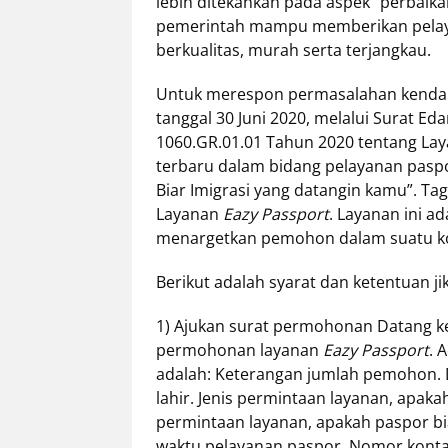
lebih ditekankan pada aspek “perbaikan
pemerintah mampu memberikan pelayana
berkualitas, murah serta terjangkau.
Untuk merespon permasalahan kendal
tanggal 30 Juni 2020, melalui Surat Eda
1060.GR.01.01 Tahun 2020 tentang La
terbaru dalam bidang pelayanan pasp
Biar Imigrasi yang datangin kamu”. Ta
Layanan
Eazy Passport
. Layanan ini 
menargetkan pemohon dalam suatu ko
Berikut adalah syarat dan ketentuan j
1) Ajukan surat permohonan Datang ke
permohonan layanan
Eazy Passport
. 
adalah: Keterangan jumlah pemohon. 
lahir. Jenis permintaan layanan, apak
permintaan layanan, apakah paspor bia
waktu pelayanan paspor. Nomor konta