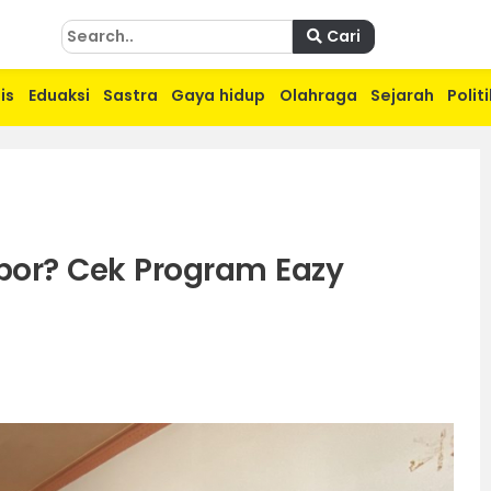
Cari
is
Eduaksi
Sastra
Gaya hidup
Olahraga
Sejarah
Politi
or? Cek Program Eazy