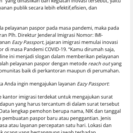
” yang dihasilkan dari kegiatan inovasi tersebut, yaitu
n publik secara lebih efektif,efisien, dan
a pelayanan paspor pada masa pandemi, maka pada
ran Plh. Direktur Jenderal Imigrasi Nomor: IMI-
yanan
Eazy Passport
, jajaran imigrasi memulai inovasi
or di masa Pandemi COVID-19. “Kamu dirumah saja,
gline ini menjadi slogan dalam memberikan pelayanan
adalah pelayanan paspor dengan metode
reach out
yang
munitas baik di perkantoran maupun di perumahan.
ika Anda ingin mengajukan layanan
Eazy Passport
:
 kantor imigrasi terdekat untuk mengajukan surat
Adapun yang harus tercantum di dalam surat tersebut
Data lengkap pemohon berupa nama, NIK dan tanggal
ah pembuatan paspor baru atau penggantian. Jenis
sa atau layanan percepatan satu hari. Lokasi dan
k orang yang bertanggung jawab terhadap