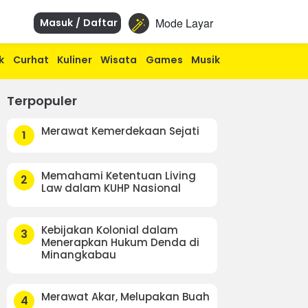
Mode Layar
Masuk / Daftar
k
Curhat
Kuliner
Wisata
Games
Musik
Terpopuler
Merawat Kemerdekaan Sejati
1
Memahami Ketentuan Living
2
Law dalam KUHP Nasional
Kebijakan Kolonial dalam
3
Menerapkan Hukum Denda di
Minangkabau
Merawat Akar, Melupakan Buah
4