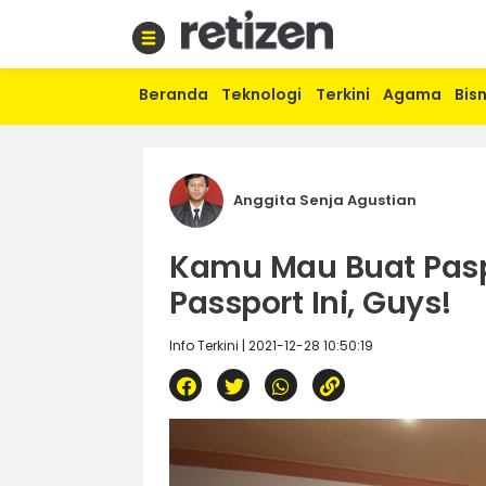
Beranda
Teknologi
Terkini
Agama
Bisn
Beranda
Olahraga
Gaya
hidup
Anggita Senja Agustian
Politik
Agama
Kamu Mau Buat Pasp
Bisnis
Sejarah
Passport Ini, Guys!
Info Terkini | 2021-12-28 10:50:19
Teknologi
Curhat
Sastra
Kuliner
Wisata