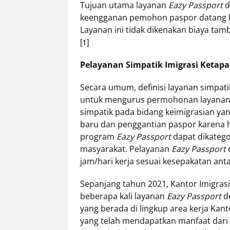
Tujuan utama layanan
Eazy Passport
d
keengganan pemohon paspor datang ke
Layanan ini tidak dikenakan biaya ta
[1]
Pelayanan Simpatik Imigrasi Ketap
Secara umum, definisi layanan simpa
untuk mengurus permohonan layanan di
simpatik pada bidang keimigrasian ya
baru dan penggantian paspor karena h
program
Eazy Passport
dapat dikatego
masyarakat. Pelayanan
Eazy Passport
d
jam/hari kerja sesuai kesepakatan an
Sepanjang tahun 2021, Kantor Imigrasi
beberapa kali layanan
Eazy Passport
de
yang berada di lingkup area kerja Kanto
yang telah mendapatkan manfaat dari 