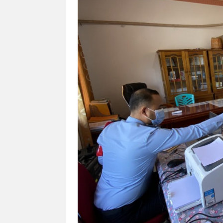
Eduaksi
Info
Terkini
Network
Republika
Republika
ID
ihram.republika.co.id
rejabar.republika.co.id
repjogja.republika.co.id
Republika
IQRA