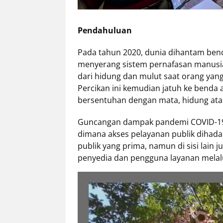
Tentang
Pendahuluan
Retizen
Do's
Pada tahun 2020, dunia dihantam benc
and
menyerang sistem pernafasan manusia
Dont's
dari hidung dan mulut saat orang yang
Rules
Percikan ini kemudian jatuh ke benda
Cara
bersentuhan dengan mata, hidung ata
Menjadi
Guncangan dampak pandemi COVID-19 j
Retizen
dimana akses pelayanan publik dihada
publik yang prima, namun di sisi lain
penyedia dan pengguna layanan mela