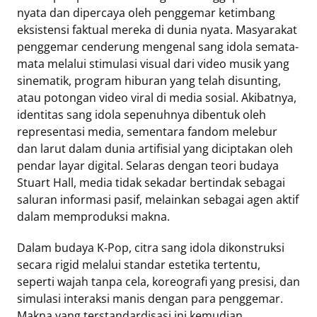
nyata dan dipercaya oleh penggemar ketimbang
eksistensi faktual mereka di dunia nyata. Masyarakat
Tentang
penggemar cenderung mengenal sang idola semata-
Retizen
mata melalui stimulasi visual dari video musik yang
Do's
sinematik, program hiburan yang telah disunting,
and
atau potongan video viral di media sosial. Akibatnya,
Dont's
identitas sang idola sepenuhnya dibentuk oleh
Rules
representasi media, sementara fandom melebur
Cara
dan larut dalam dunia artifisial yang diciptakan oleh
Menjadi
pendar layar digital. Selaras dengan teori budaya
Retizen
Stuart Hall, media tidak sekadar bertindak sebagai
saluran informasi pasif, melainkan sebagai agen aktif
dalam memproduksi makna.
Dalam budaya K-Pop, citra sang idola dikonstruksi
secara rigid melalui standar estetika tertentu,
seperti wajah tanpa cela, koreografi yang presisi, dan
simulasi interaksi manis dengan para penggemar.
Makna yang terstandardisasi ini kemudian