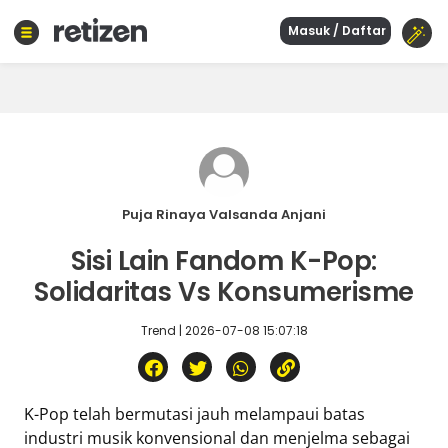
Masuk / Daftar
Beranda
Olahraga
Gaya
hidup
Politik
Agama
Puja Rinaya Valsanda Anjani
Bisnis
Sisi Lain Fandom K-Pop:
Sejarah
Solidaritas Vs Konsumerisme
Trend | 2026-07-08 15:07:18
Teknologi
Curhat
Sastra
K-Pop telah bermutasi jauh melampaui batas
Kuliner
industri musik konvensional dan menjelma sebagai
Wisata