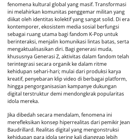
fenomena kultural global yang masif. Transformasi
Eduaksi
ini melahirkan komunitas penggemar militan yang
Info
diikat oleh identitas kolektif yang sangat solid. Di era
Terkini
kontemporer, ekosistem media sosial berfungsi
sebagai ruang utama bagi fandom K-Pop untuk
berinteraksi, menjalin komunikasi lintas batas, serta
mengaktualisasikan diri. Bagi generasi muda,
Network
khususnya Generasi Z, aktivitas dalam fandom telah
terintegrasi secara organik ke dalam ritme
Republika
kehidupan sehari-hari; mulai dari produksi karya
Republika
kreatif, penyebaran klip video di berbagai platform,
ID
hingga pengorganisasian kampanye dukungan
ihram.republika.co.id
digital terstruktur demi mendongkrak popularitas
rejabar.republika.co.id
idola mereka.
repjogja.republika.co.id
Republika
Jika dibedah secara mendalam, fenomena ini
IQRA
merefleksikan konsep hiperrealitas dari pemikir Jean
Baudrillard. Realitas digital yang mengonstruksi
kehidupan para idola sering kali dianggap lebih