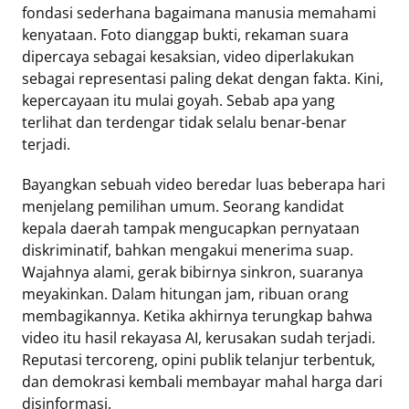
fondasi sederhana bagaimana manusia memahami
Eduaksi
kenyataan. Foto dianggap bukti, rekaman suara
Info
dipercaya sebagai kesaksian, video diperlakukan
Terkini
sebagai representasi paling dekat dengan fakta. Kini,
kepercayaan itu mulai goyah. Sebab apa yang
terlihat dan terdengar tidak selalu benar-benar
terjadi.
Network
Bayangkan sebuah video beredar luas beberapa hari
Republika
menjelang pemilihan umum. Seorang kandidat
Republika
kepala daerah tampak mengucapkan pernyataan
ID
diskriminatif, bahkan mengakui menerima suap.
ihram.republika.co.id
Wajahnya alami, gerak bibirnya sinkron, suaranya
rejabar.republika.co.id
meyakinkan. Dalam hitungan jam, ribuan orang
repjogja.republika.co.id
membagikannya. Ketika akhirnya terungkap bahwa
Republika
video itu hasil rekayasa AI, kerusakan sudah terjadi.
IQRA
Reputasi tercoreng, opini publik telanjur terbentuk,
dan demokrasi kembali membayar mahal harga dari
disinformasi.