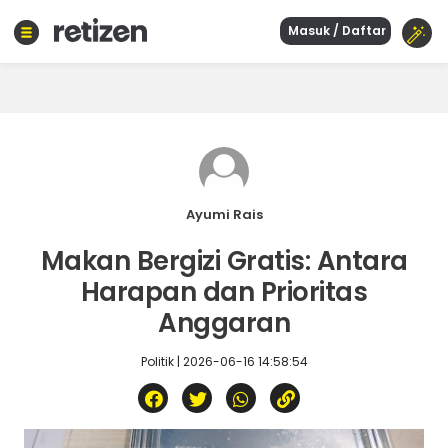
Masuk / Daftar
Beranda
Olahraga
Gaya
hidup
Politik
Agama
Ayumi Rais
Bisnis
Makan Bergizi Gratis: Antara
Sejarah
Harapan dan Prioritas
Anggaran
Teknologi
Politik | 2026-06-16 14:58:54
Curhat
Sastra
Kuliner
Wisata