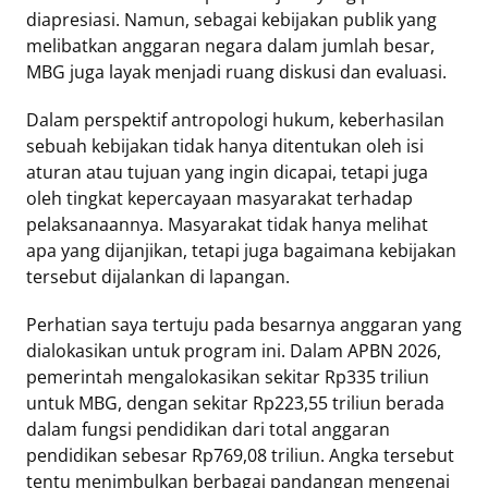
diapresiasi. Namun, sebagai kebijakan publik yang
melibatkan anggaran negara dalam jumlah besar,
Tentang
MBG juga layak menjadi ruang diskusi dan evaluasi.
Retizen
Do's
Dalam perspektif antropologi hukum, keberhasilan
and
sebuah kebijakan tidak hanya ditentukan oleh isi
Dont's
aturan atau tujuan yang ingin dicapai, tetapi juga
Rules
oleh tingkat kepercayaan masyarakat terhadap
Cara
pelaksanaannya. Masyarakat tidak hanya melihat
Menjadi
apa yang dijanjikan, tetapi juga bagaimana kebijakan
Retizen
tersebut dijalankan di lapangan.
Perhatian saya tertuju pada besarnya anggaran yang
dialokasikan untuk program ini. Dalam APBN 2026,
pemerintah mengalokasikan sekitar Rp335 triliun
untuk MBG, dengan sekitar Rp223,55 triliun berada
dalam fungsi pendidikan dari total anggaran
pendidikan sebesar Rp769,08 triliun. Angka tersebut
tentu menimbulkan berbagai pandangan mengenai