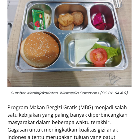
Eduaksi
Info
Terkini
Network
Republika
Republika
ID
ihram.republika.co.id
Sumber: Meniirtjakarintan, Wikimedia Commons (CC BY-SA 4.0).
rejabar.republika.co.id
repjogja.republika.co.id
Program Makan Bergizi Gratis (MBG) menjadi salah
Republika
satu kebijakan yang paling banyak diperbincangkan
IQRA
masyarakat dalam beberapa waktu terakhir.
Gagasan untuk meningkatkan kualitas gizi anak
Indonesia tentu merupakan tujuan yang patut