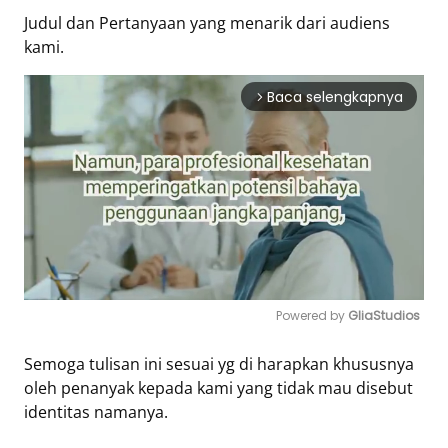
Eduaksi
Judul dan Pertanyaan yang menarik dari audiens
Info
kami.
Terkini
Baca selengkapnya
arrow_forward_ios
Network
Republika
Republika
ID
ihram.republika.co.id
rejabar.republika.co.id
Powered by 
GliaStudios
repjogja.republika.co.id
Republika
Mute
Semoga tulisan ini sesuai yg di harapkan khususnya
IQRA
oleh penanyak kepada kami yang tidak mau disebut
identitas namanya.