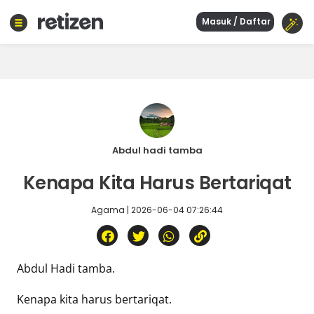
Masuk / Daftar
Beranda
Olahraga
Gaya
hidup
Politik
Agama
Abdul hadi tamba
Bisnis
Kenapa Kita Harus Bertariqat
Sejarah
Agama | 2026-06-04 07:26:44
Teknologi
Curhat
Abdul Hadi tamba.
Sastra
Kuliner
Kenapa kita harus bertariqat.
Wisata