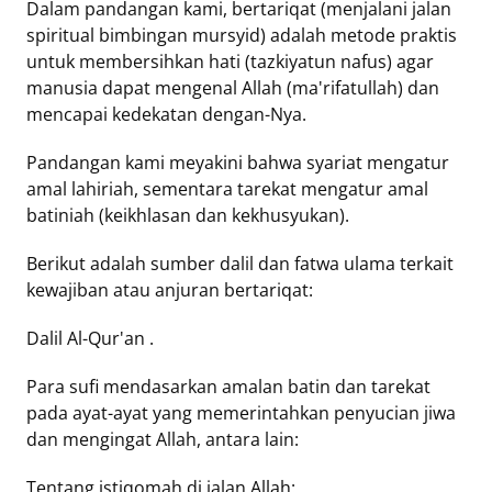
Dalam pandangan kami, bertariqat (menjalani jalan
spiritual bimbingan mursyid) adalah metode praktis
Tentang
untuk membersihkan hati (tazkiyatun nafus) agar
Retizen
manusia dapat mengenal Allah (ma'rifatullah) dan
Do's
mencapai kedekatan dengan-Nya.
and
Dont's
Pandangan kami meyakini bahwa syariat mengatur
Rules
amal lahiriah, sementara tarekat mengatur amal
Cara
batiniah (keikhlasan dan kekhusyukan).
Menjadi
Berikut adalah sumber dalil dan fatwa ulama terkait
Retizen
kewajiban atau anjuran bertariqat:
Dalil Al-Qur'an .
Para sufi mendasarkan amalan batin dan tarekat
pada ayat-ayat yang memerintahkan penyucian jiwa
dan mengingat Allah, antara lain:
Tentang istiqomah di jalan Allah: