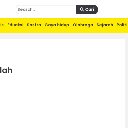
Cari
is
Eduaksi
Sastra
Gaya hidup
Olahraga
Sejarah
Politi
llah