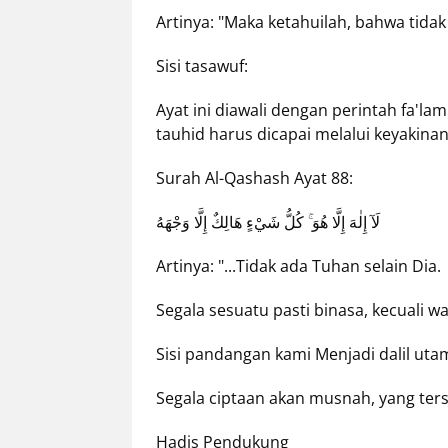
Artinya: "Maka ketahuilah, bahwa tidak
Sisi tasawuf:
Ayat ini diawali dengan perintah fa'l
tauhid harus dicapai melalui keyakina
Surah Al-Qashash Ayat 88:
لَآ إِلٰهَ إِلَّا هُوَ ۚ كُلُّ شَيْءٍ هَالِكٌ إِلَّا وَجْهَهُ
Artinya: "...Tidak ada Tuhan selain Dia.
Segala sesuatu pasti binasa, kecuali w
Sisi pandangan kami Menjadi dalil uta
Segala ciptaan akan musnah, yang ters
Hadis Pendukung