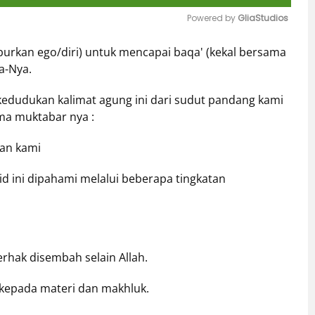
Powered by 
GliaStudios
eburkan ego/diri) untuk mencapai baqa' (kekal bersama
Mute
a-Nya.
kedudukan kalimat agung ini dari sudut pandang kami
ama muktabar nya :
gan kami
d ini dipahami melalui beberapa tingkatan
hak disembah selain Allah.
kepada materi dan makhluk.