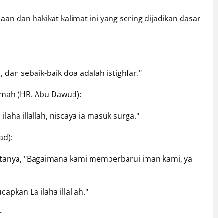
n dan hakikat kalimat ini yang sering dijadikan dasar
ah, dan sebaik-baik doa adalah istighfar."
imah (HR. Abu Dawud):
laha illallah, niscaya ia masuk surga."
ad):
ertanya, "Bagaimana kami memperbarui iman kami, ya
pkan La ilaha illallah."
r