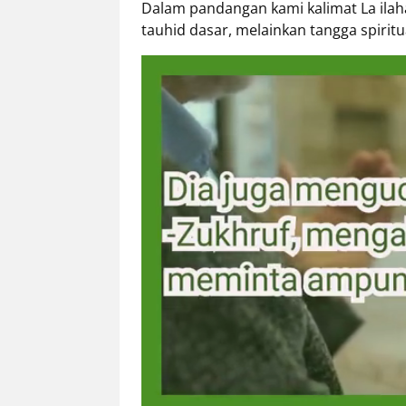
Dalam pandangan kami kalimat La ilaha
Eduaksi
tauhid dasar, melainkan tangga spiritu
Info
Terkini
Network
Republika
Republika
ID
ihram.republika.co.id
rejabar.republika.co.id
repjogja.republika.co.id
Republika
IQRA