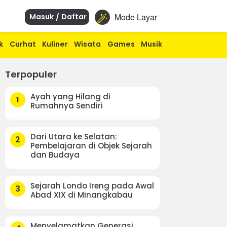
Mode Layar
Masuk / Daftar
k
Curhat
Kuliner
Wisata
Games
Musik
Terpopuler
Ayah yang Hilang di
1
Rumahnya Sendiri
Dari Utara ke Selatan:
2
Pembelajaran di Objek Sejarah
dan Budaya
Sejarah Londo Ireng pada Awal
3
Abad XIX di Minangkabau
Menyelamatkan Generasi,