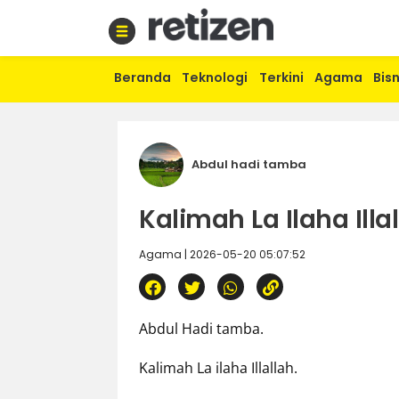
Beranda
Teknologi
Terkini
Agama
Bisn
Beranda
Olahraga
Gaya
hidup
Abdul hadi tamba
Politik
Agama
Kalimah La Ilaha Illa
Bisnis
Sejarah
Agama | 2026-05-20 05:07:52
Teknologi
Curhat
Abdul Hadi tamba.
Sastra
Kalimah La ilaha Illallah.
Kuliner
Wisata