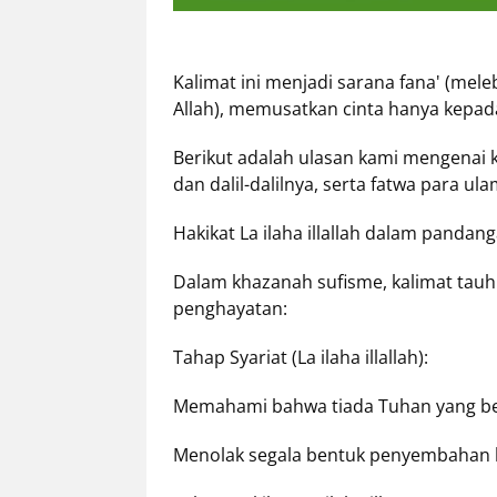
Tentang
Retizen
Kalimat ini menjadi sarana fana' (mel
Do's
Allah), memusatkan cinta hanya kepad
and
Berikut adalah ulasan kami mengenai 
Dont's
dan dalil-dalilnya, serta fatwa para ul
Rules
Cara
Hakikat La ilaha illallah dalam pandan
Menjadi
Retizen
Dalam khazanah sufisme, kalimat tauhi
penghayatan:
Tahap Syariat (La ilaha illallah):
Memahami bahwa tiada Tuhan yang ber
Menolak segala bentuk penyembahan 