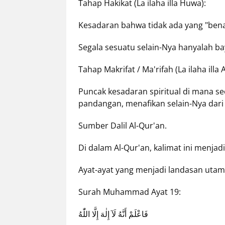
Tahap Hakikat (La ilaha illa Huwa):
Kesadaran bahwa tidak ada yang "bena
Segala sesuatu selain-Nya hanyalah b
Tahap Makrifat / Ma'rifah (La ilaha illa 
Puncak kesadaran spiritual di mana se
pandangan, menafikan selain-Nya dari 
Sumber Dalil Al-Qur'an.
Di dalam Al-Qur'an, kalimat ini menjadi
Ayat-ayat yang menjadi landasan utam
Surah Muhammad Ayat 19:
فَاعْلَمْ أَنَّهُ لَآ إِلٰهَ إِلَّا اللّٰهُ