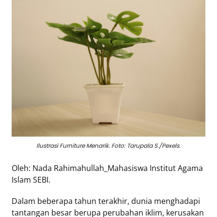
Eduaksi
Info
Terkini
Network
Republika
Republika
ID
ihram.republika.co.id
Ilustrasi Furniture Menarik. Foto: Tarupala S./Pexels.
rejabar.republika.co.id
repjogja.republika.co.id
Oleh: Nada Rahimahullah_Mahasiswa Institut Agama
Republika
Islam SEBI.
IQRA
Dalam beberapa tahun terakhir, dunia menghadapi
tantangan besar berupa perubahan iklim, kerusakan