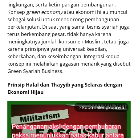
lingkungan, serta ketimpangan pembangunan.
Konsep
green economy
atau ekonomi hijau muncul
Tentang
sebagai solusi untuk mendorong pembangunan
Retizen
berkelanjutan. Di saat yang sama, bisnis syariah juga
Do's
terus berkembang pesat, tidak hanya karena
and
meningkatnya jumlah konsumen Muslim, tetapi juga
Dont's
karena prinsipnya yang universal: keadilan,
Rules
keberkahan, dan keseimbangan. Integrasi kedua
Cara
konsep ini melahirkan gagasan menarik yang disebut
Menjadi
Green Syariah Business.
Retizen
Prinsip Halal dan Thayyib yang Selaras dengan
Ekonomi Hijau
Baca selengkapnya
arrow_forward_ios