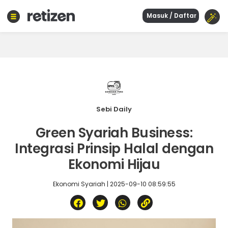
Masuk / Daftar
Beranda
Olahraga
Gaya
hidup
Politik
Agama
Sebi Daily
Bisnis
Green Syariah Business:
Sejarah
Integrasi Prinsip Halal dengan
Ekonomi Hijau
Teknologi
Ekonomi Syariah | 2025-09-10 08:59:55
Curhat
Sastra
Kuliner
Wisata