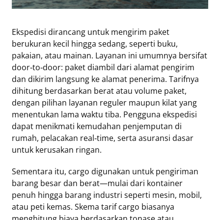
Tentang
Ekspedisi dirancang untuk mengirim paket
Retizen
berukuran kecil hingga sedang, seperti buku,
Do's
pakaian, atau mainan. Layanan ini umumnya bersifat
and
door‑to‑door: paket diambil dari alamat pengirim
Dont's
dan dikirim langsung ke alamat penerima. Tarifnya
Rules
dihitung berdasarkan berat atau volume paket,
Cara
dengan pilihan layanan reguler maupun kilat yang
Menjadi
menentukan lama waktu tiba. Pengguna ekspedisi
Retizen
dapat menikmati kemudahan penjemputan di
rumah, pelacakan real‑time, serta asuransi dasar
untuk kerusakan ringan.
Sementara itu, cargo digunakan untuk pengiriman
barang besar dan berat—mulai dari kontainer
penuh hingga barang industri seperti mesin, mobil,
atau peti kemas. Skema tarif cargo biasanya
menghitung biaya berdasarkan tonase atau