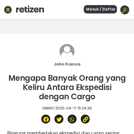
Masuk / Daftar
Beranda
Olahraga
Gaya
hidup
Politik
Agama
John Francis
Bisnis
Mengapa Banyak Orang yang
Sejarah
Keliru Antara Ekspedisi
dengan Cargo
Teknologi
UMKM | 2025-04-17 15:24:36
Curhat
Sastra
Kuliner
Wisata
Bingung membedakan ekspedisi dan cargo sering