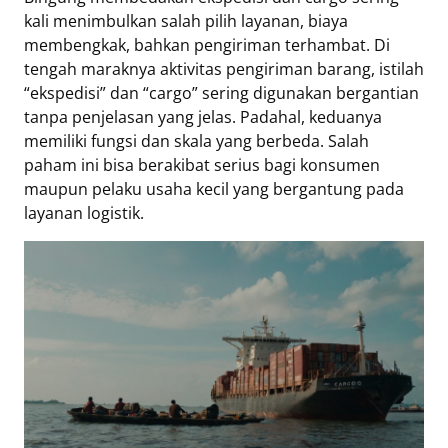
Eduaksi
kali menimbulkan salah pilih layanan, biaya
Info
membengkak, bahkan pengiriman terhambat. Di
Terkini
tengah maraknya aktivitas pengiriman barang, istilah
“ekspedisi” dan “cargo” sering digunakan bergantian
tanpa penjelasan yang jelas. Padahal, keduanya
memiliki fungsi dan skala yang berbeda. Salah
Network
paham ini bisa berakibat serius bagi konsumen
maupun pelaku usaha kecil yang bergantung pada
Republika
layanan logistik.
Republika
ID
ihram.republika.co.id
rejabar.republika.co.id
repjogja.republika.co.id
Republika
IQRA