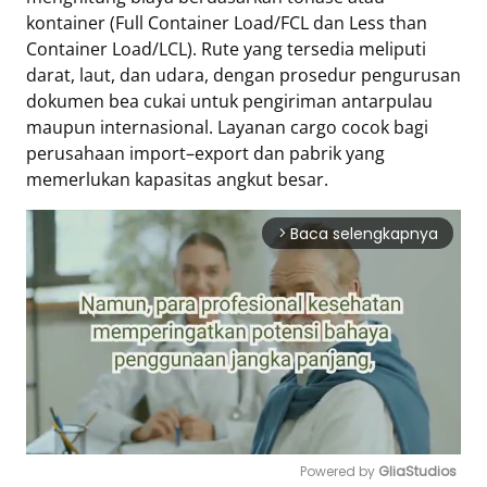
kontainer (Full Container Load/FCL dan Less than
Container Load/LCL). Rute yang tersedia meliputi
darat, laut, dan udara, dengan prosedur pengurusan
dokumen bea cukai untuk pengiriman antar­pulau
maupun internasional. Layanan cargo cocok bagi
perusahaan import–export dan pabrik yang
memerlukan kapasitas angkut besar.
Baca selengkapnya
arrow_forward_ios
Powered by 
GliaStudios