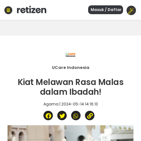
Masuk / Daftar
Beranda
Olahraga
Gaya
hidup
Politik
Agama
UCare Indonesia
Bisnis
Kiat Melawan Rasa Malas
Sejarah
dalam Ibadah!
Agama | 2024-05-14 14:16:13
Teknologi
Curhat
Sastra
Kuliner
Wisata