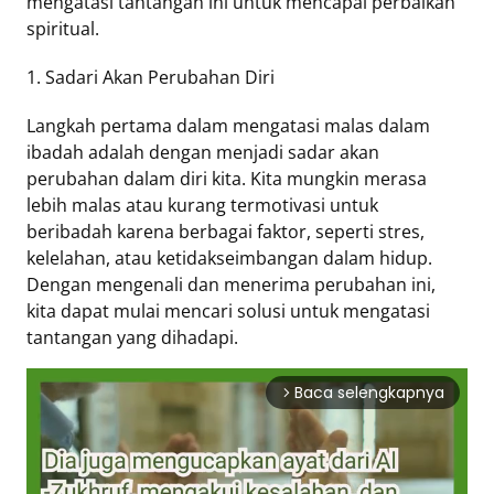
mengatasi tantangan ini untuk mencapai perbaikan
spiritual.
Tentang
1. Sadari Akan Perubahan Diri
Retizen
Do's
Langkah pertama dalam mengatasi malas dalam
and
ibadah adalah dengan menjadi sadar akan
Dont's
perubahan dalam diri kita. Kita mungkin merasa
Rules
lebih malas atau kurang termotivasi untuk
Cara
beribadah karena berbagai faktor, seperti stres,
Menjadi
kelelahan, atau ketidakseimbangan dalam hidup.
Retizen
Dengan mengenali dan menerima perubahan ini,
kita dapat mulai mencari solusi untuk mengatasi
tantangan yang dihadapi.
Baca selengkapnya
arrow_forward_ios