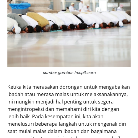
Eduaksi
Info
Terkini
Network
Republika
Republika
sumber gambar: freepik.com
ID
ihram.republika.co.id
Ketika kita merasakan dorongan untuk mengabaikan
ibadah atau merasa malas untuk melaksanakannya,
rejabar.republika.co.id
ini mungkin menjadi hal penting untuk segera
repjogja.republika.co.id
mengintropeksi dan memahami diri kita dengan
Republika
lebih baik. Pada kesempatan ini, kita akan
IQRA
menelusuri beberapa langkah untuk mengenali diri
saat mulai malas dalam ibadah dan bagaimana