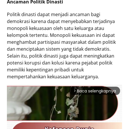
Ancaman Politik Dinasti
Tentang
Politik dinasti dapat menjadi ancaman bagi
Retizen
demokrasi karena dapat menyebabkan terjadinya
Do's
monopoli kekuasaan oleh satu keluarga atau
and
kelompok tertentu. Monopoli kekuasaan ini dapat
menghambat partisipasi masyarakat dalam politik
Dont's
dan menciptakan sistem yang tidak demokratis.
Rules
Selain itu, politik dinasti juga dapat meningkatkan
Cara
potensi korupsi dan kolusi karena pejabat politik
Menjadi
memiliki kepentingan pribadi untuk
Retizen
mempertahankan kekuasaan keluarganya.
Baca selengkapnya
arrow_forward_ios