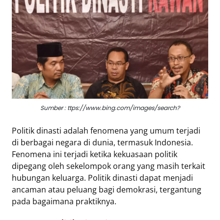
Eduaksi
Info
Terkini
Network
Republika
Sumber : ttps://www.bing.com/images/search?
Republika
ID
Politik dinasti adalah fenomena yang umum terjadi
ihram.republika.co.id
di berbagai negara di dunia, termasuk Indonesia.
rejabar.republika.co.id
Fenomena ini terjadi ketika kekuasaan politik
repjogja.republika.co.id
dipegang oleh sekelompok orang yang masih terkait
Republika
hubungan keluarga. Politik dinasti dapat menjadi
IQRA
ancaman atau peluang bagi demokrasi, tergantung
pada bagaimana praktiknya.