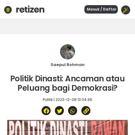
Masuk / Daftar
Beranda
Olahraga
Gaya
hidup
Politik
Agama
Saepul Rohman
Bisnis
Politik Dinasti: Ancaman atau
Sejarah
Peluang bagi Demokrasi?
Politik | 2023-12-08 13:04:46
Teknologi
Curhat
Sastra
Kuliner
Wisata