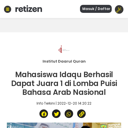
Masuk / Daftar
Beranda
Olahraga
Gaya
hidup
Politik
Agama
Institut Daarul Quran
Bisnis
Mahasiswa Idaqu Berhasil
Sejarah
Dapat Juara 1 di Lomba Puisi
Bahasa Arab Nasional
Teknologi
Info Terkini | 2022-12-20 14:20:22
Curhat
Sastra
Kuliner
Wisata