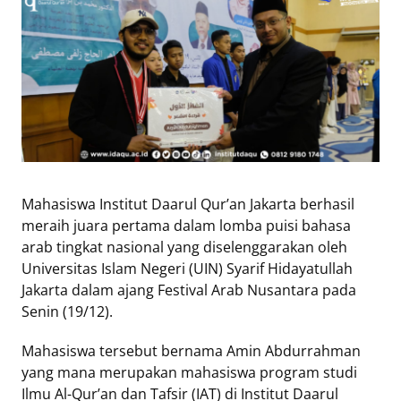
Eduaksi
Info
Terkini
Network
Republika
Mahasiswa Institut Daarul Qur’an Jakarta berhasil
Republika
meraih juara pertama dalam lomba puisi bahasa
ID
arab tingkat nasional yang diselenggarakan oleh
ihram.republika.co.id
Universitas Islam Negeri (UIN) Syarif Hidayatullah
rejabar.republika.co.id
Jakarta dalam ajang Festival Arab Nusantara pada
repjogja.republika.co.id
Senin (19/12).
Republika
IQRA
Mahasiswa tersebut bernama Amin Abdurrahman
yang mana merupakan mahasiswa program studi
Ilmu Al-Qur’an dan Tafsir (IAT) di Institut Daarul