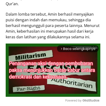
Qur’an.
Tentang
Dalam lomba tersebut, Amin berhasil menyajikan
Retizen
puisi dengan indah dan memukau, sehingga dia
Do's
berhasil mengungguli para peserta lainnya. Menurut
and
Amin, keberhasilan ini merupakan hasil dari kerja
Dont's
keras dan latihan yang dilakukannya selama ini.
Rules
Cara
Baca selengkapnya
arrow_forward_ios
Menjadi
Retizen
Powered by 
GliaStudios