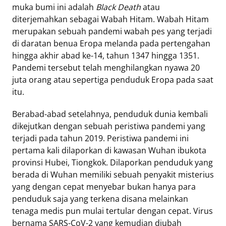
muka bumi ini adalah
Black Death
atau
diterjemahkan sebagai Wabah Hitam. Wabah Hitam
Tentang
merupakan sebuah pandemi wabah pes yang terjadi
Retizen
di daratan benua Eropa melanda pada pertengahan
Do's
hingga akhir abad ke-14, tahun 1347 hingga 1351.
and
Pandemi tersebut telah menghilangkan nyawa 20
Dont's
juta orang atau sepertiga penduduk Eropa pada saat
Rules
itu.
Cara
Menjadi
Berabad-abad setelahnya, penduduk dunia kembali
Retizen
dikejutkan dengan sebuah peristiwa pandemi yang
terjadi pada tahun 2019. Peristiwa pandemi ini
pertama kali dilaporkan di kawasan Wuhan ibukota
provinsi Hubei, Tiongkok. Dilaporkan penduduk yang
berada di Wuhan memiliki sebuah penyakit misterius
yang dengan cepat menyebar bukan hanya para
penduduk saja yang terkena disana melainkan
tenaga medis pun mulai tertular dengan cepat. Virus
bernama SARS-CoV-2 yang kemudian diubah