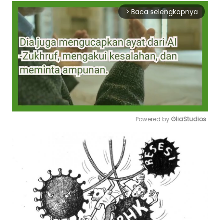
Baca selengkapnya
arrow_forward_ios
Powered by 
GliaStudios
Mute