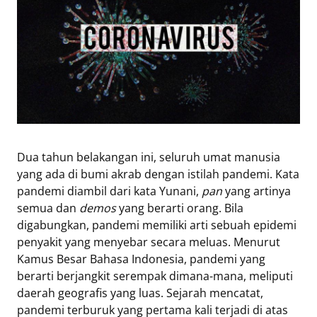
Eduaksi
Info
Terkini
Network
Republika
Dua tahun belakangan ini, seluruh umat manusia
Republika
yang ada di bumi akrab dengan istilah pandemi. Kata
ID
pandemi diambil dari kata Yunani,
pan
yang artinya
ihram.republika.co.id
semua dan
demos
yang berarti orang. Bila
rejabar.republika.co.id
digabungkan, pandemi memiliki arti sebuah epidemi
repjogja.republika.co.id
penyakit yang menyebar secara meluas. Menurut
Republika
Kamus Besar Bahasa Indonesia, pandemi yang
IQRA
berarti berjangkit serempak dimana-mana, meliputi
daerah geografis yang luas. Sejarah mencatat,
pandemi terburuk yang pertama kali terjadi di atas