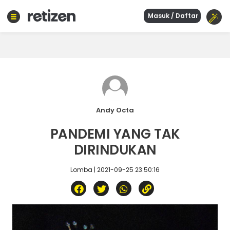
Masuk / Daftar
Beranda
Olahraga
Gaya
hidup
Politik
Agama
Andy Octa
Bisnis
PANDEMI YANG TAK
Sejarah
DIRINDUKAN
Lomba | 2021-09-25 23:50:16
Teknologi
Curhat
Sastra
Kuliner
Wisata