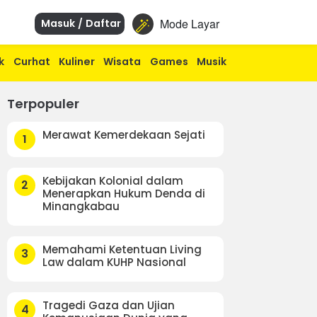
Mode Layar
Masuk / Daftar
k
Curhat
Kuliner
Wisata
Games
Musik
Terpopuler
Merawat Kemerdekaan Sejati
1
Kebijakan Kolonial dalam
2
Menerapkan Hukum Denda di
Minangkabau
Memahami Ketentuan Living
3
Law dalam KUHP Nasional
Tragedi Gaza dan Ujian
4