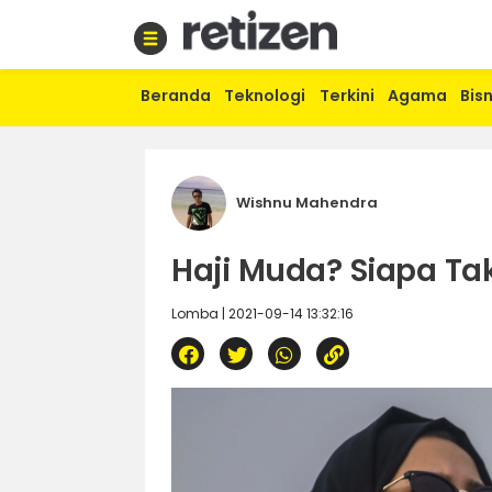
Beranda
Teknologi
Terkini
Agama
Bisn
Beranda
Olahraga
Gaya
hidup
Wishnu Mahendra
Politik
Agama
Haji Muda? Siapa Ta
Bisnis
Sejarah
Lomba | 2021-09-14 13:32:16
Teknologi
Curhat
Sastra
Kuliner
Wisata