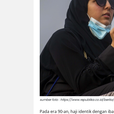
Eduaksi
Info
Terkini
Network
Republika
Republika
ID
ihram.republika.co.id
rejabar.republika.co.id
repjogja.republika.co.id
Republika
IQRA
sumber foto : https://www.republika.co.id/be
Pada era 90-an, haji identik dengan ib