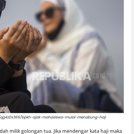
rita/qg4z0x366/bpkh-ajak-mahasiswa-mulai-menabung-haji
adah milik golongan tua. Jika mendengar kata haji maka