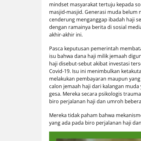
mindset masyarakat tertuju kepada s
masjid-masjid. Generasi muda belum m
Tentang
cenderung menganggap ibadah haji seb
Retizen
dengan ramainya berita di sosial media
Do's
akhir-akhir ini.
and
Dont's
Pasca keputusan pemerintah membatal
Rules
isu bahwa dana haji milik jemaah digu
Cara
haji disebut-sebut akibat investasi t
Menjadi
Covid-19. Isu ini menimbulkan ketakut
Retizen
melakukan pembayaran maupun yang bar
calon jemaah haji dari kalangan muda 
gesa. Mereka secara psikologis traum
biro perjalanan haji dan umroh beber
Mereka tidak paham bahwa mekanisme
yang ada pada biro perjalanan haji da