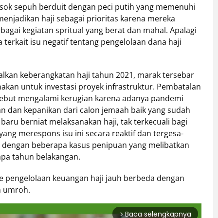
osok sepuh berduit dengan peci putih yang memenuhi
enjadikan haji sebagai prioritas karena mereka
agai kegiatan spritual yang berat dan mahal. Apalagi
 terkait isu negatif tentang pengelolaan dana haji
kan keberangkatan haji tahun 2021, marak tersebar
nakan untuk investasi proyek infrastruktur. Pembatalan
ersebut mengalami kerugian karena adanya pandemi
an dan kepanikan dari calon jemaah baik yang sudah
u berniat melaksanakan haji, tak terkecuali bagi
yang merespons isu ini secara reaktif dan tergesa-
a dengan beberapa kasus penipuan yang melibatkan
apa tahun belakangan.
 pengelolaan keuangan haji jauh berbeda dengan
n umroh.
Baca selengkapnya
arrow_forward_ios