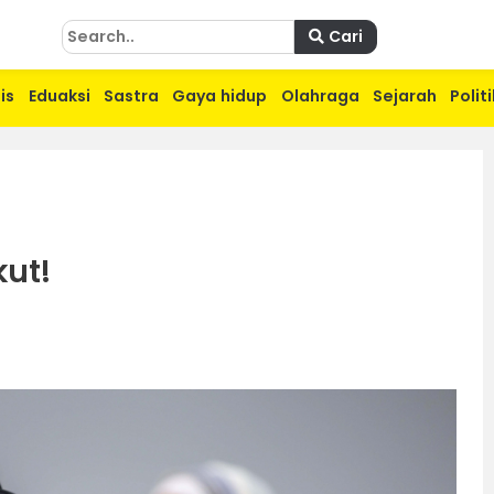
Cari
is
Eduaksi
Sastra
Gaya hidup
Olahraga
Sejarah
Politi
kut!