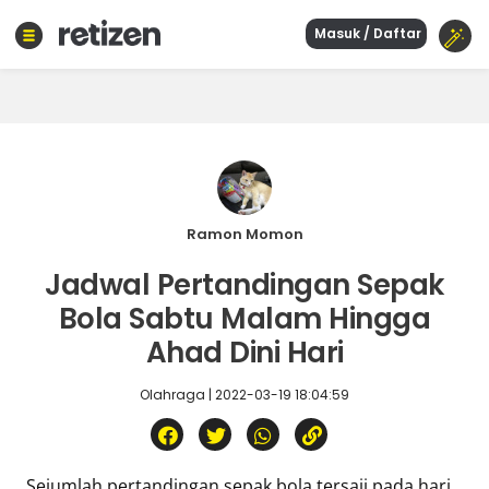
Masuk / Daftar
Beranda
Olahraga
Gaya
hidup
Politik
Agama
Ramon Momon
Bisnis
Jadwal Pertandingan Sepak
Sejarah
Bola Sabtu Malam Hingga
Ahad Dini Hari
Teknologi
Olahraga | 2022-03-19 18:04:59
Curhat
Sastra
Kuliner
Wisata
Sejumlah pertandingan sepak bola tersaji pada hari