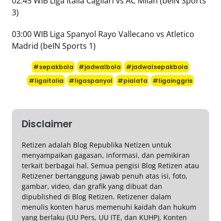
02:45 WIB Liga Italia Cagliari vs AC Milan (beIN Sports
3)
03:00 WIB Liga Spanyol Rayo Vallecano vs Atletico
Madrid (beIN Sports 1)
#sepakbola
#jadwalbola
#jadwalsepakbola
#ligaitalia
#ligaspanyol
#pialafa
#ligainggris
Disclaimer
Retizen adalah Blog Republika Netizen untuk
menyampaikan gagasan, informasi, dan pemikiran
terkait berbagai hal. Semua pengisi Blog Retizen atau
Retizener bertanggung jawab penuh atas isi, foto,
gambar, video, dan grafik yang dibuat dan
dipublished di Blog Retizen. Retizener dalam
menulis konten harus memenuhi kaidah dan hukum
yang berlaku (UU Pers, UU ITE, dan KUHP). Konten