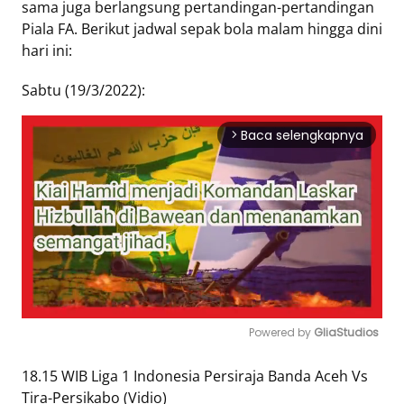
sama juga berlangsung pertandingan-pertandingan
Piala FA. Berikut jadwal sepak bola malam hingga dini
Tentang
hari ini:
Retizen
Do's
Sabtu (19/3/2022):
and
Dont's
Baca selengkapnya
arrow_forward_ios
Rules
Cara
Menjadi
Retizen
Powered by 
GliaStudios
Mute
18.15 WIB Liga 1 Indonesia Persiraja Banda Aceh Vs
Tira-Persikabo (Vidio)