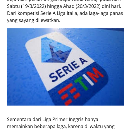
Eduaksi
Sabtu (19/3/2022) hingga Ahad (20/3/2022) dini hari.
Info
Dari kompetisi Serie A Liga Italia, ada laga-laga panas
Terkini
yang sayang dilewatkan.
Network
Republika
Republika
ID
ihram.republika.co.id
rejabar.republika.co.id
repjogja.republika.co.id
Republika
IQRA
Sementara dari Liga Primer Inggris hanya
memainkan beberapa laga, karena di waktu yang