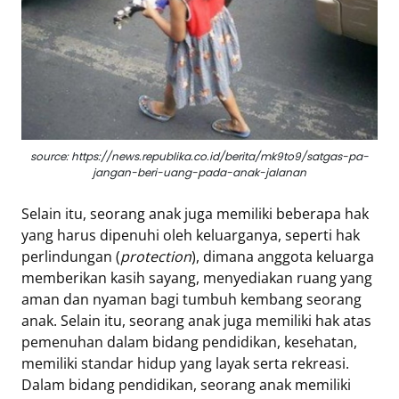
Tentang
Retizen
Do's
and
Dont's
Rules
source: https://news.republika.co.id/berita/mk9to9/satgas-pa-
jangan-beri-uang-pada-anak-jalanan
Cara
Menjadi
Selain itu, seorang anak juga memiliki beberapa hak
Retizen
yang harus dipenuhi oleh keluarganya, seperti hak
perlindungan (
protection
), dimana anggota keluarga
memberikan kasih sayang, menyediakan ruang yang
aman dan nyaman bagi tumbuh kembang seorang
anak. Selain itu, seorang anak juga memiliki hak atas
pemenuhan dalam bidang pendidikan, kesehatan,
memiliki standar hidup yang layak serta rekreasi.
Dalam bidang pendidikan, seorang anak memiliki