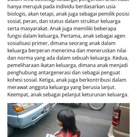
Eduaksi
hanya merujuk pada individu berdasarkan usia
Info
biologis, akan tetapi, anak juga sebagai pemilik posisi
Terkini
sosial, peran, dan status dalam struktur keluarga
serta masyarakat. Anak juga memiliki beberapa
fungsi dalam keluarga, Pertama, anak sebagai agen
sosialisasi primer, dimana seorang anak dalam
Network
keluarga berperan menerima dan meneruskan nilai
dan norma yang ada dalam sebuah keluarga. Kedua,
Republika
pemeliharaan ikatan keluarga, dimana anak menjadi
Republika
penghubung antargenerasi dan sebagai penguat
ID
kohesi sosial. Ketiga, anak juga berkontribusi dalam
ihram.republika.co.id
merawat anggota keluarga yang berusia lanjut.
rejabar.republika.co.id
Keempat, anak sebagai pelanjut keturunan keluarga.
repjogja.republika.co.id
Republika
IQRA