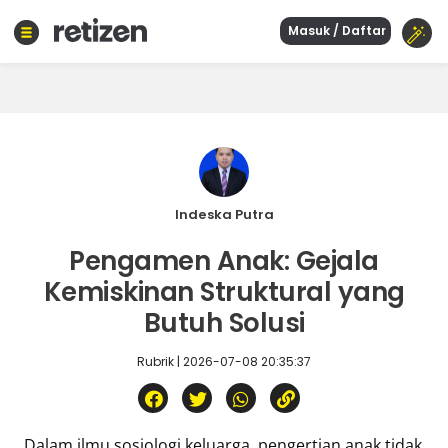
Masuk / Daftar
Beranda
Olahraga
Gaya
hidup
Politik
Agama
Indeska Putra
Bisnis
Pengamen Anak: Gejala
Sejarah
Kemiskinan Struktural yang
Butuh Solusi
Teknologi
Rubrik | 2026-07-08 20:35:37
Curhat
Sastra
Kuliner
Wisata
Dalam ilmu sosiologi keluarga, pengertian anak tidak