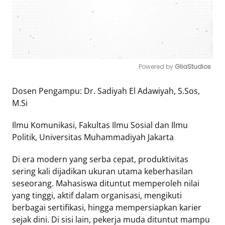
Tentang
Retizen
Do's
and
Powered by 
GliaStudios
Dont's
Rules
Mute
Dosen Pengampu: Dr. Sadiyah El Adawiyah, S.Sos,
Cara
M.Si
Menjadi
Retizen
Ilmu Komunikasi, Fakultas Ilmu Sosial dan Ilmu
Politik, Universitas Muhammadiyah Jakarta
Di era modern yang serba cepat, produktivitas
sering kali dijadikan ukuran utama keberhasilan
seseorang. Mahasiswa dituntut memperoleh nilai
yang tinggi, aktif dalam organisasi, mengikuti
berbagai sertifikasi, hingga mempersiapkan karier
sejak dini. Di sisi lain, pekerja muda dituntut mampu