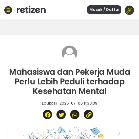
Masuk / Daftar
Beranda
Olahraga
Gaya
hidup
Politik
Agama
Mahasiswa dan Pekerja Muda
Bisnis
Perlu Lebih Peduli terhadap
Sejarah
Kesehatan Mental
Edukasi | 2026-07-06 11:30:39
Teknologi
Curhat
Sastra
Kuliner
Wisata