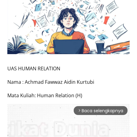
Eduaksi
Info
Terkini
Network
Republika
UAS HUMAN RELATION
Republika
ID
Nama : Achmad Fawwaz Aidin Kurtubi
ihram.republika.co.id
rejabar.republika.co.id
Mata Kuliah: Human Relation (H)
repjogja.republika.co.id
Republika
Baca selengkapnya
arrow_forward_ios
IQRA