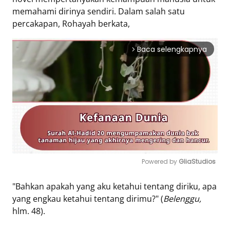
memahami dirinya sendiri. Dalam salah satu
percakapan, Rohayah berkata,
Baca selengkapnya
arrow_forward_ios
Powered by 
GliaStudios
Mute
"Bahkan apakah yang aku ketahui tentang diriku, apa
yang engkau ketahui tentang dirimu?" (
Belenggu,
hlm. 48).