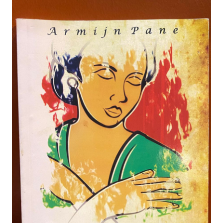
Eduaksi
Info
Terkini
Network
Republika
Republika
ID
ihram.republika.co.id
rejabar.republika.co.id
repjogja.republika.co.id
Republika
IQRA