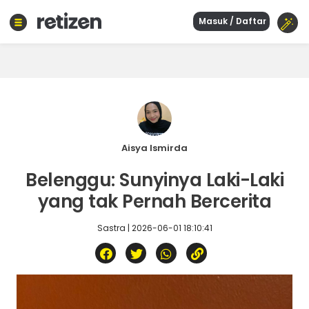
Masuk / Daftar
Beranda
Olahraga
Gaya
hidup
Politik
Agama
Aisya Ismirda
Bisnis
Belenggu: Sunyinya Laki-Laki
Sejarah
yang tak Pernah Bercerita
Sastra | 2026-06-01 18:10:41
Teknologi
Curhat
Sastra
Kuliner
Wisata