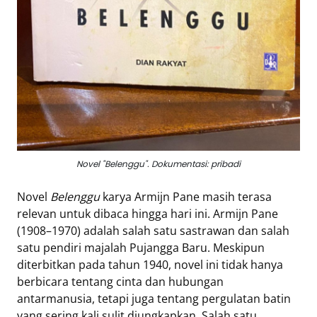
Tentang
Retizen
Do's
and
Dont's
Rules
Cara
Menjadi
Novel "Belenggu". Dokumentasi: pribadi
Retizen
Novel
Belenggu
karya Armijn Pane masih terasa
relevan untuk dibaca hingga hari ini. Armijn Pane
(1908–1970) adalah salah satu sastrawan dan salah
satu pendiri majalah Pujangga Baru. Meskipun
diterbitkan pada tahun 1940, novel ini tidak hanya
berbicara tentang cinta dan hubungan
antarmanusia, tetapi juga tentang pergulatan batin
yang sering kali sulit diungkapkan. Salah satu