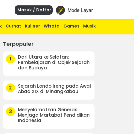
Mode Layar
Masuk / Daftar
k
Curhat
Kuliner
Wisata
Games
Musik
Terpopuler
Dari Utara ke Selatan:
1
Pembelajaran di Objek Sejarah
dan Budaya
Sejarah Londo Ireng pada Awal
2
Abad XIX di Minangkabau
Menyelamatkan Generasi,
3
Menjaga Martabat Pendidikan
Indonesia