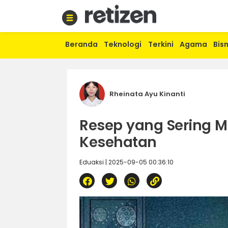
Beranda
Teknologi
Terkini
Agama
Bisn
Beranda
Olahraga
Gaya
hidup
Rheinata Ayu Kinanti
Politik
Agama
Resep yang Sering M
Bisnis
Sejarah
Kesehatan
Eduaksi | 2025-09-05 00:36:10
Teknologi
Curhat
Sastra
Kuliner
Wisata