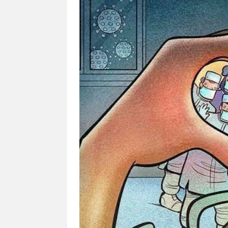
Eduaksi
Info
Terkini
Network
Republika
Republika
ID
ihram.republika.co.id
rejabar.republika.co.id
repjogja.republika.co.id
Republika
IQRA