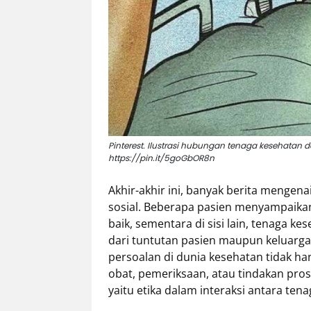
Tentang
Retizen
Do's
and
Dont's
Rules
Cara
Pinterest. Ilustrasi hubungan tenaga kesehatan 
Menjadi
https://pin.it/5goGbOR8n
Retizen
Akhir-akhir ini, banyak berita mengen
sosial. Beberapa pasien menyampaika
baik, sementara di sisi lain, tenaga 
dari tuntutan pasien maupun keluarg
persoalan di dunia kesehatan tidak h
obat, pemeriksaan, atau tindakan pros
yaitu etika dalam interaksi antara ten