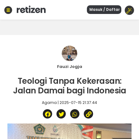
Masuk / Daftar
Beranda
Olahraga
Gaya
hidup
Politik
Agama
Fauzi Jogja
Bisnis
Teologi Tanpa Kekerasan:
Sejarah
Jalan Damai bagi Indonesia
Agama | 2025-07-15 21:37:44
Teknologi
Curhat
Sastra
Kuliner
Wisata