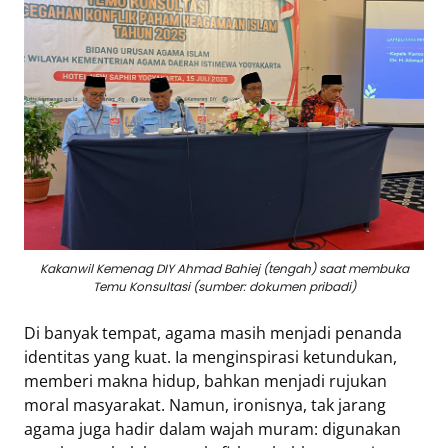
Eduaksi
Info
Terkini
Network
Republika
Republika
ID
Kakanwil Kemenag DIY Ahmad Bahiej (tengah) saat membuka
ihram.republika.co.id
Temu Konsultasi (sumber: dokumen pribadi)
rejabar.republika.co.id
repjogja.republika.co.id
Di banyak tempat, agama masih menjadi penanda
Republika
identitas yang kuat. Ia menginspirasi ketundukan,
memberi makna hidup, bahkan menjadi rujukan
IQRA
moral masyarakat. Namun, ironisnya, tak jarang
agama juga hadir dalam wajah muram: digunakan