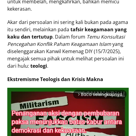
untuk membelah, mengkafirkan, bahkan memicu
kekerasan.
Tentang
Retizen
Akar dari persoalan ini sering kali bukan pada agama
Do's
itu sendiri, melainkan pada
tafsir keagamaan yang
and
kaku dan tertutup
. Dalam forum
Temu Konsultasi
Pencegahan Konflik Paham Keagamaan Islam
yang
Dont's
diselenggarakan Kanwil Kemenag DIY (15/7/2025),
Rules
mengajak semua pihak untuk melihat persoalan ini
Cara
dari hulu:
teologi
.
Menjadi
Retizen
Ekstremisme Teologis dan Krisis Makna
Baca selengkapnya
arrow_forward_ios