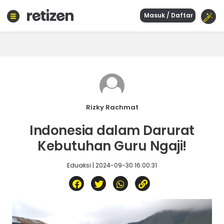
Masuk / Daftar
Beranda
Olahraga
Gaya
hidup
Politik
Agama
Rizky Rachmat
Bisnis
Indonesia dalam Darurat
Sejarah
Kebutuhan Guru Ngaji!
Eduaksi | 2024-09-30 16:00:31
Teknologi
Curhat
Sastra
Kuliner
Wisata