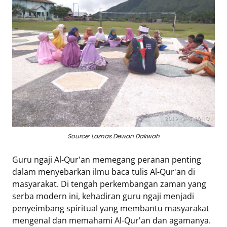
Eduaksi
Info
Terkini
Network
Republika
Republika
ID
Source: Laznas Dewan Dakwah
ihram.republika.co.id
rejabar.republika.co.id
Guru ngaji Al-Qur'an memegang peranan penting
repjogja.republika.co.id
dalam menyebarkan ilmu baca tulis Al-Qur'an di
Republika
masyarakat. Di tengah perkembangan zaman yang
IQRA
serba modern ini, kehadiran guru ngaji menjadi
penyeimbang spiritual yang membantu masyarakat
mengenal dan memahami Al-Qur'an dan agamanya.