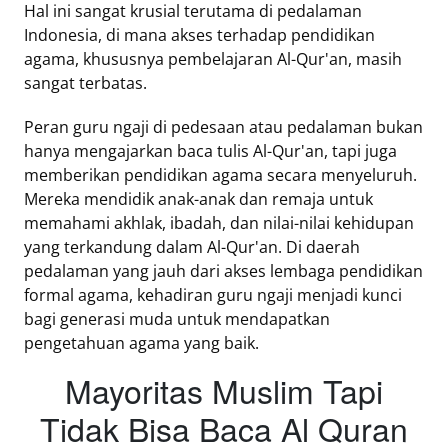
Hal ini sangat krusial terutama di pedalaman
Indonesia, di mana akses terhadap pendidikan
Tentang
agama, khususnya pembelajaran Al-Qur'an, masih
Retizen
sangat terbatas.
Do's
and
Peran guru ngaji di pedesaan atau pedalaman bukan
Dont's
hanya mengajarkan baca tulis Al-Qur'an, tapi juga
Rules
memberikan pendidikan agama secara menyeluruh.
Cara
Mereka mendidik anak-anak dan remaja untuk
Menjadi
memahami akhlak, ibadah, dan nilai-nilai kehidupan
Retizen
yang terkandung dalam Al-Qur'an. Di daerah
pedalaman yang jauh dari akses lembaga pendidikan
formal agama, kehadiran guru ngaji menjadi kunci
bagi generasi muda untuk mendapatkan
pengetahuan agama yang baik.
Mayoritas Muslim Tapi
Tidak Bisa Baca Al Quran