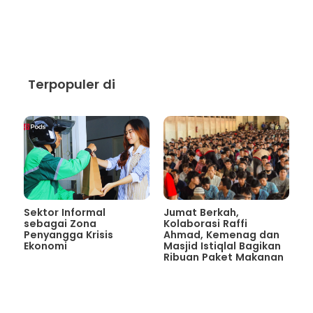
Terpopuler di
Sektor Informal
Jumat Berkah,
sebagai Zona
Kolaborasi Raffi
Penyangga Krisis
Ahmad, Kemenag dan
Ekonomi
Masjid Istiqlal Bagikan
Ribuan Paket Makanan