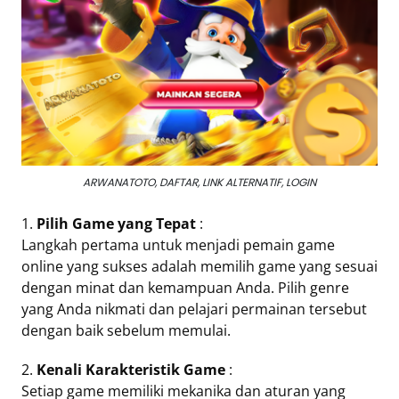
Tentang
Retizen
Do's
and
Dont's
Rules
Cara
ARWANATOTO, DAFTAR, LINK ALTERNATIF, LOGIN
Menjadi
Retizen
1.
Pilih Game yang Tepat
:
Langkah pertama untuk menjadi pemain game
online yang sukses adalah memilih game yang sesuai
dengan minat dan kemampuan Anda. Pilih genre
yang Anda nikmati dan pelajari permainan tersebut
dengan baik sebelum memulai.
2.
Kenali Karakteristik Game
:
Setiap game memiliki mekanika dan aturan yang