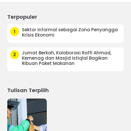
Terpopuler
Sektor Informal sebagai Zona Penyangga
1
Krisis Ekonomi
Jumat Berkah, Kolaborasi Raffi Ahmad,
2
Kemenag dan Masjid Istiqlal Bagikan
Ribuan Paket Makanan
Tulisan Terpilih