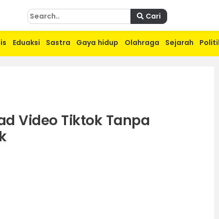
Cari
is
Eduaksi
Sastra
Gaya hidup
Olahraga
Sejarah
Politi
d Video Tiktok Tanpa
k