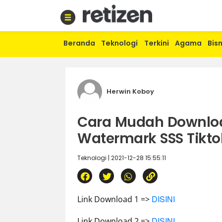
Beranda
Teknologi
Terkini
Agama
Bisn
Beranda
Olahraga
Gaya
hidup
Herwin Koboy
Politik
Agama
Cara Mudah Downloa
Bisnis
Sejarah
Watermark SSS Tikto
Teknologi | 2021-12-28 15:55:11
Teknologi
Curhat
Sastra
DISINI
Link Download 1 =>
Kuliner
Wisata
DISINI
Link Download 2 =>