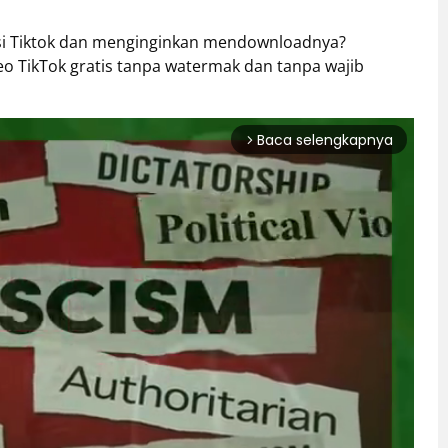
kasi Tiktok dan menginginkan mendownloadnya?
 TikTok gratis tanpa watermak dan tanpa wajib
Baca selengkapnya
arrow_forward_ios