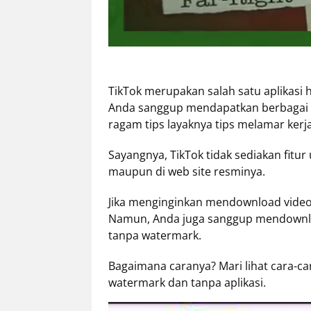
Tentang
Retizen
Do's
and
TikTok merupakan salah satu aplikasi 
Dont's
Anda sanggup mendapatkan berbagai m
Rules
ragam tips layaknya tips melamar ke
Cara
Menjadi
Sayangnya, TikTok tidak sediakan fitu
Retizen
maupun di web site resminya.
Jika menginginkan mendownload video 
Namun, Anda juga sanggup mendownload
tanpa watermark.
Bagaimana caranya? Mari lihat cara-ca
watermark dan tanpa aplikasi.