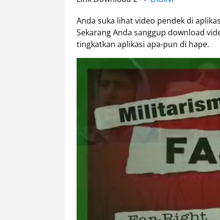
Eduaksi
Info
Anda suka lihat video pendek di apli
Terkini
Sekarang Anda sanggup download video
tingkatkan aplikasi apa-pun di hape.
Network
Republika
Republika
ID
ihram.republika.co.id
rejabar.republika.co.id
repjogja.republika.co.id
Republika
IQRA