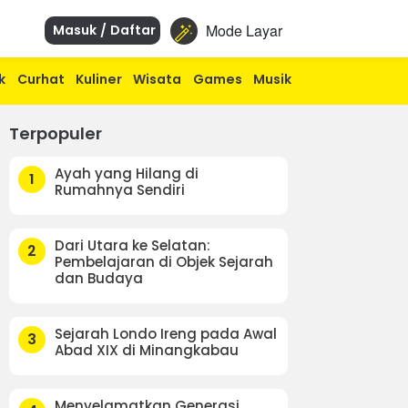
Mode Layar
Masuk / Daftar
k
Curhat
Kuliner
Wisata
Games
Musik
Terpopuler
Ayah yang Hilang di
1
Rumahnya Sendiri
Dari Utara ke Selatan:
2
Pembelajaran di Objek Sejarah
dan Budaya
Sejarah Londo Ireng pada Awal
3
Abad XIX di Minangkabau
Menyelamatkan Generasi,