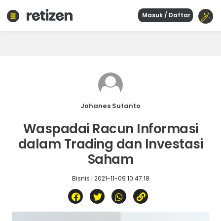
Masuk / Daftar
Beranda
Olahraga
Gaya
hidup
Politik
Agama
Johanes Sutanto
Bisnis
Waspadai Racun Informasi
Sejarah
dalam Trading dan Investasi
Saham
Teknologi
Bisnis | 2021-11-09 10:47:18
Curhat
Sastra
Kuliner
Wisata