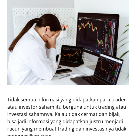
Eduaksi
Info
Terkini
Network
Republika
Republika
ID
ihram.republika.co.id
rejabar.republika.co.id
Tidak semua informasi yang didapatkan para trader
repjogja.republika.co.id
atau investor saham itu berguna untuk trading atau
Republika
investasi sahamnya. Kalau tidak cermat dan bijak,
IQRA
bisa jadi informasi yang didapatkan justru menjadi
racun yang membuat trading dan investasinya tidak
menghasilkan cuan.