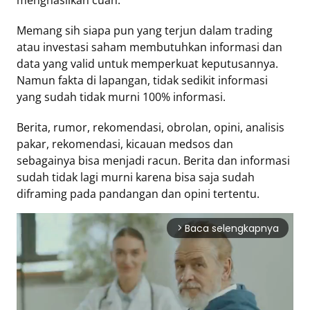
Memang sih siapa pun yang terjun dalam trading
Tentang
atau investasi saham membutuhkan informasi dan
Retizen
data yang valid untuk memperkuat keputusannya.
Do's
Namun fakta di lapangan, tidak sedikit informasi
and
yang sudah tidak murni 100% informasi.
Dont's
Rules
Berita, rumor, rekomendasi, obrolan, opini, analisis
Cara
pakar, rekomendasi, kicauan medsos dan
Menjadi
sebagainya bisa menjadi racun. Berita dan informasi
Retizen
sudah tidak lagi murni karena bisa saja sudah
diframing pada pandangan dan opini tertentu.
Baca selengkapnya
arrow_forward_ios