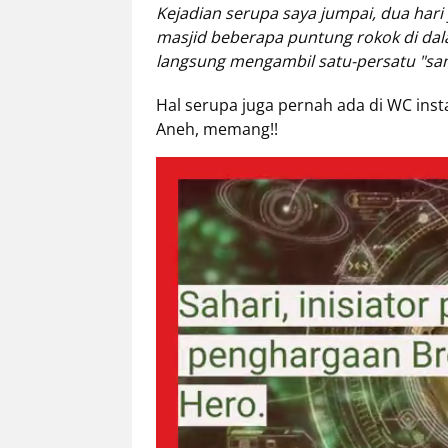
Kejadian serupa saya jumpai, dua hari
Eduaksi
masjid beberapa puntung rokok di da
Info
langsung mengambil satu-persatu "sam
Terkini
Hal serupa juga pernah ada di WC ins
Aneh, memang!!
Network
Republika
Republika
ID
ihram.republika.co.id
rejabar.republika.co.id
repjogja.republika.co.id
Republika
IQRA