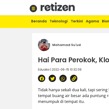
Beranda
Teknologi
Terkini
Agama
Bisn
Beranda
Olahraga
Gaya
hidup
Mohamad Su'ud
Politik
Agama
Hai Para Perokok, K
Bisnis
Sejarah
Eduaksi | 2022-06-15 10:32:09
Teknologi
Curhat
Tidak hanya sekali dua kali, tapi seri
Sastra
tempat buang air besar ada puntung r
Kuliner
menumpuk di tempat itu.
Wisata