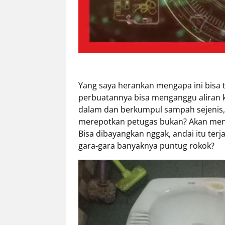
Tentang
Retizen
Do's
and
Dont's
Yang saya herankan mengapa ini bisa 
Rules
perbuatannya bisa menganggu aliran ko
Cara
dalam dan berkumpul sampah sejenis
Menjadi
merepotkan petugas bukan? Akan me
Retizen
Bisa dibayangkan nggak, andai itu ter
gara-gara banyaknya puntug rokok?