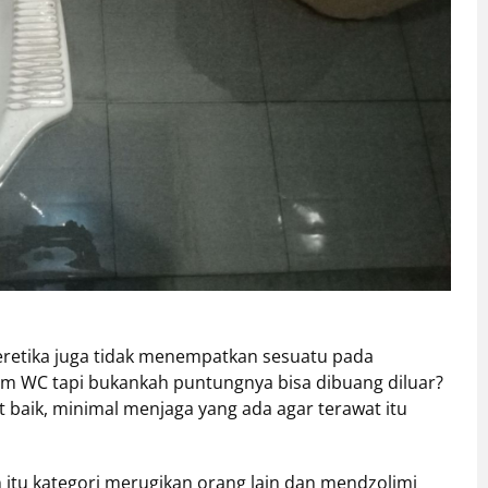
beretika juga tidak menempatkan sesuatu pada
am WC tapi bukankah puntungnya bisa dibuang diluar?
at baik, minimal menjaga yang ada agar terawat itu
 itu kategori merugikan orang lain dan mendzolimi