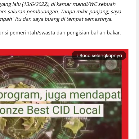
 yang lalu (13/6/2022), di kamar mandi/WC sebuah
lam saluran pembuangan. Tanpa mikir panjang, saya
pah" itu dan saya buang di tempat semestinya.
tansi pemerintah/swasta dan pengisian bahan bakar.
Baca selengkapnya
arrow_forward_ios