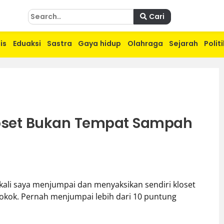
Cari
is
Eduaksi
Sastra
Gaya hidup
Olahraga
Sejarah
Politi
loset Bukan Tempat Sampah
ng kali saya menjumpai dan menyaksikan sendiri kloset
okok. Pernah menjumpai lebih dari 10 puntung