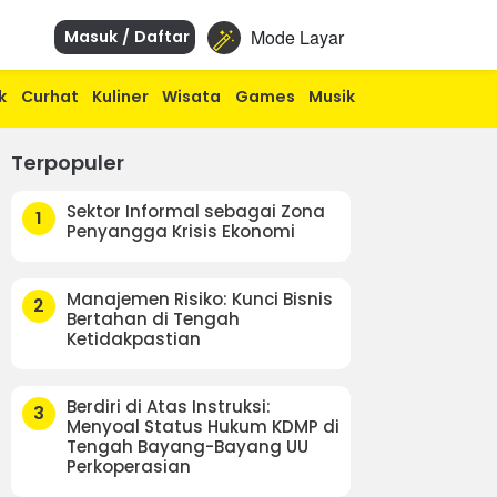
Mode Layar
Masuk / Daftar
k
Curhat
Kuliner
Wisata
Games
Musik
Terpopuler
Sektor Informal sebagai Zona
1
Penyangga Krisis Ekonomi
Manajemen Risiko: Kunci Bisnis
2
Bertahan di Tengah
Ketidakpastian
Berdiri di Atas Instruksi:
3
Menyoal Status Hukum KDMP di
Tengah Bayang-Bayang UU
Perkoperasian