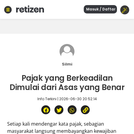
Masuk / Daftar
Beranda
Olahraga
Gaya
hidup
Politik
Agama
Silmi
Bisnis
Pajak yang Berkeadilan
Sejarah
Dimulai dari Asas yang Benar
Info Terkini | 2026-06-30 20:52:14
Teknologi
Curhat
Sastra
Setiap kali mendengar kata pajak, sebagian
Kuliner
masyarakat langsung membayangkan kewajiban
Wisata