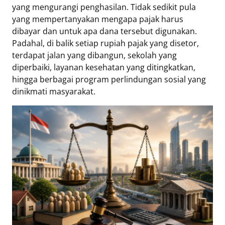
yang mengurangi penghasilan. Tidak sedikit pula
Eduaksi
yang mempertanyakan mengapa pajak harus
Info
dibayar dan untuk apa dana tersebut digunakan.
Terkini
Padahal, di balik setiap rupiah pajak yang disetor,
terdapat jalan yang dibangun, sekolah yang
diperbaiki, layanan kesehatan yang ditingkatkan,
hingga berbagai program perlindungan sosial yang
Network
dinikmati masyarakat.
Republika
Republika
ID
ihram.republika.co.id
rejabar.republika.co.id
repjogja.republika.co.id
Republika
IQRA