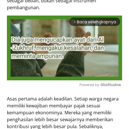
sebagai beban, bukan sebagai instrumen
pembangunan.
Baca selengkapnya
arrow_forward_ios
Powered by 
GliaStudios
Mute
Asas pertama adalah keadilan. Setiap warga negara
memiliki kewajiban membayar pajak sesuai
kemampuan ekonominya. Mereka yang memiliki
penghasilan lebih besar sewajarnya memberikan
kontribusi yang lebih besar pula. Sebaliknya,