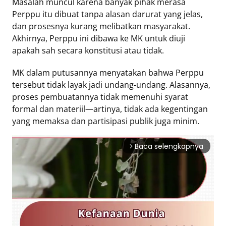
Masalah muncul karena banyak pihak merasa
Perppu itu dibuat tanpa alasan darurat yang jelas,
Tentang
dan prosesnya kurang melibatkan masyarakat.
Retizen
Akhirnya, Perppu ini dibawa ke MK untuk diuji
Do's
apakah sah secara konstitusi atau tidak.
and
MK dalam putusannya menyatakan bahwa Perppu
Dont's
tersebut tidak layak jadi undang-undang. Alasannya,
Rules
proses pembuatannya tidak memenuhi syarat
Cara
formal dan materiil—artinya, tidak ada kegentingan
Menjadi
yang memaksa dan partisipasi publik juga minim.
Retizen
Baca selengkapnya
arrow_forward_ios