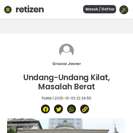
Masuk / Daftar
Beranda
Olahraga
Gaya
hidup
Politik
Agama
Gracia Javier
Bisnis
Undang-Undang Kilat,
Sejarah
Masalah Berat
Politik | 2025-10-03 22:24:55
Teknologi
Curhat
Sastra
Kuliner
Wisata