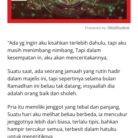
Tentang
Retizen
Powered by 
GliaStudios
Do's
and
Mute
"Ada yg ingin aku kisahkan terlebih dahulu, tapi aku
Dont's
masih menimbang-nimbang, Tapi dalam
Rules
kesempatan in, aku akan menceritakannya,
Cara
Menjadi
Suatu saat, ada seorang jamaah yang rutin hadir
Retizen
dalam majelis ini, tapi sepertinya selama bulan
Ramadhan ini beliau tak datang, insyaallah dia
adalah orang baik dan sholeh.
Pria itu memiliki jenggot yang tebal dan panjang,
Suatu hari aku melihat beliau berbeda, ia mencukur
jenggotnya lebih dari biasa, terlalu tipis, bahkan
hampir tercukur semua, terbesit dalam hatuku
untuk mengritiknya