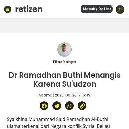
Masuk / Daftar
Beranda
Olahraga
Gaya
hidup
Politik
Agama
Elias Yahya
Bisnis
Dr Ramadhan Buthi Menangis
Sejarah
Karena Su'udzon
Agama | 2025-09-20 17:16:49
Teknologi
Curhat
Sastra
Syaikhina Muhammad Said Ramadhan Al-Buthi
Kuliner
ulama terkenal dari Negara konflik Syiria, Beliau
Wisata