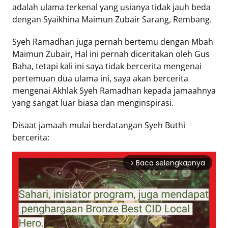
adalah ulama terkenal yang usianya tidak jauh beda
Eduaksi
dengan Syaikhina Maimun Zubair Sarang, Rembang.
Info
Terkini
Syeh Ramadhan juga pernah bertemu dengan Mbah
Maimun Zubair, Hal ini pernah diceritakan oleh Gus
Baha, tetapi kali ini saya tidak bercerita mengenai
pertemuan dua ulama ini, saya akan bercerita
Network
mengenai Akhlak Syeh Ramadhan kepada jamaahnya
yang sangat luar biasa dan menginspirasi.
Republika
Republika
Disaat jamaah mulai berdatangan Syeh Buthi
ID
bercerita:
ihram.republika.co.id
rejabar.republika.co.id
Baca selengkapnya
arrow_forward_ios
repjogja.republika.co.id
Republika
IQRA