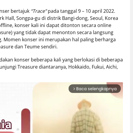
nser bertajuk
“Trace”
pada tanggal 9 – 10 april 2022.
rk Hall, Songpa-gu di distrik Bangi-dong, Seoul, Korea
fline, konser kali ini dapat ditonton secara online
easure) yang tidak dapat menonton secara langsung
. Momen konser ini merupakan hal paling berharga
asure dan Teume sendiri.
adakan konser beberapa kali yang berlokasi di beberapa
unjungi Treasure diantaranya, Hokkaido, Fukui, Aichi,
Baca selengkapnya
arrow_forward_ios