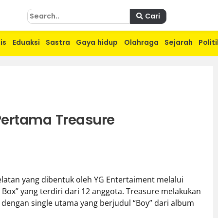
Cari
is
Eduaksi
Sastra
Gaya hidup
Olahraga
Sejarah
Politi
Pertama Treasure
atan yang dibentuk oleh YG Entertaiment melalui
Box” yang terdiri dari 12 anggota. Treasure melakukan
 dengan single utama yang berjudul “Boy” dari album