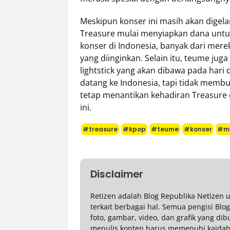
Meskipun konser ini masih akan digel
Treasure mulai menyiapkan dana untuk p
konser di Indonesia, banyak dari mer
yang diinginkan. Selain itu, teume jug
lightstick yang akan dibawa pada hari
datang ke Indonesia, tapi tidak membu
tetap menantikan kehadiran Treasure
ini.
#treasure
#kpop
#teume
#konser
#mu
Disclaimer
Retizen adalah Blog Republika Netizen
terkait berbagai hal. Semua pengisi Blo
foto, gambar, video, dan grafik yang di
menulis konten harus memenuhi kaidah 