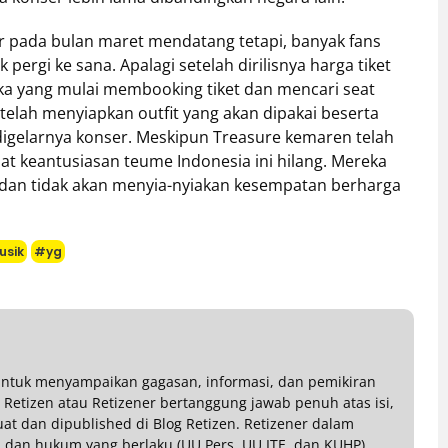
ar pada bulan maret mendatang tetapi, banyak fans
ergi ke sana. Apalagi setelah dirilisnya harga tiket
eka yang mulai membooking tiket dan mencari seat
a telah menyiapkan outfit yang akan dipakai beserta
 digelarnya konser. Meskipun Treasure kemaren telah
at keantusiasan teume Indonesia ini hilang. Mereka
 dan tidak akan menyia-nyiakan kesempatan berharga
sik
#yg
 untuk menyampaikan gagasan, informasi, dan pemikiran
g Retizen atau Retizener bertanggung jawab penuh atas isi,
buat dan dipublished di Blog Retizen. Retizener dalam
dan hukum yang berlaku (UU Pers, UU ITE, dan KUHP).