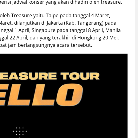
erisi jadwal konser yang akan dihadiri oleh treasure.
leh Treasure yaitu Taipe pada tanggal 4 Maret,
aret, dilanjutkan di Jakarta (Kab. Tangerang) pada
nggal 1 April, Singapure pada tanggal 8 April, Manila
gal 22 April, dan yang terakhir di Hongkong 20 Mei.
at jam berlangsungnya acara tersebut.