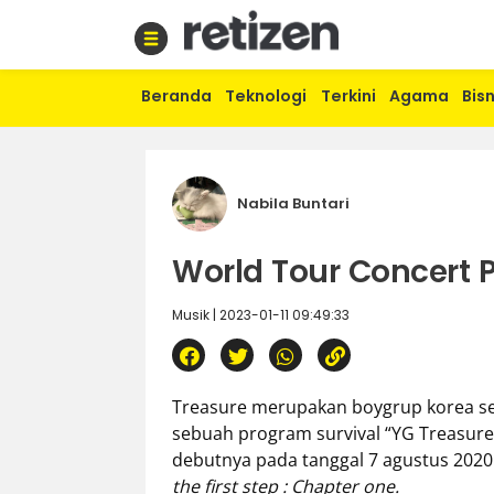
Beranda
Teknologi
Terkini
Agama
Bisn
Beranda
Olahraga
Gaya
hidup
Nabila Buntari
Politik
Agama
World Tour Concert 
Bisnis
Sejarah
Musik | 2023-01-11 09:49:33
Teknologi
Curhat
Treasure merupakan boygrup korea sel
Sastra
sebuah program survival “YG Treasure 
Kuliner
debutnya pada tanggal 7 agustus 2020
Wisata
the first step : Chapter one.