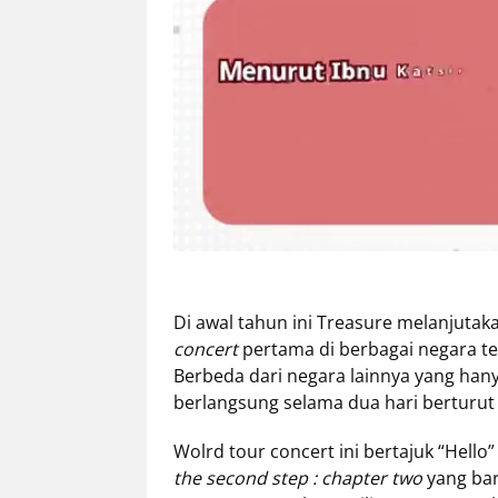
Tentang
Retizen
Do's
and
Dont's
Rules
Cara
Menjadi
Retizen
Di awal tahun ini Treasure melanjut
concert
pertama di berbagai negara t
Berbeda dari negara lainnya yang hany
berlangsung selama dua hari berturut 
Wolrd tour concert ini bertajuk “Hell
the second step : chapter two
yang baru