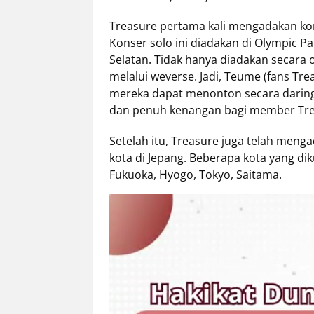
Eduaksi
Treasure pertama kali mengadakan ko
Info
Konser solo ini diadakan di Olympic Pa
Terkini
Selatan. Tidak hanya diadakan secara of
melalui weverse. Jadi, Teume (fans Tr
mereka dapat menonton secara daring
dan penuh kenangan bagi member Tre
Network
Setelah itu, Treasure juga telah meng
Republika
kota di Jepang. Beberapa kota yang dik
Republika
Fukuoka, Hyogo, Tokyo, Saitama.
ID
ihram.republika.co.id
rejabar.republika.co.id
repjogja.republika.co.id
Republika
IQRA